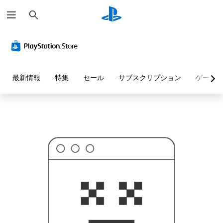
検
お
索
探
し
の
ペ
ー
ジ
は
見
最新情報
特集
セール
サブスクリプション
ゲーム
つ
か
り
ま
せ
ん
で
し
た
。