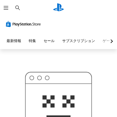
検
お
索
探
し
の
ペ
ー
ジ
は
見
最新情報
特集
セール
サブスクリプション
ゲーム
つ
か
り
ま
せ
ん
で
し
た
。