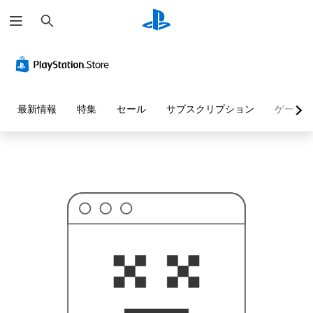
検
お
索
探
し
の
ペ
ー
ジ
は
見
最新情報
特集
セール
サブスクリプション
ゲーム
つ
か
り
ま
せ
ん
で
し
た
。