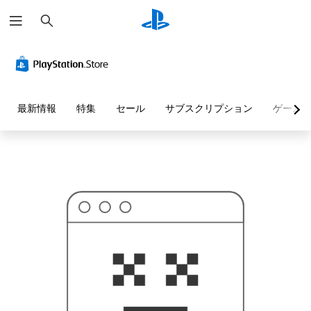
検
お
索
探
し
の
ペ
ー
ジ
は
見
最新情報
特集
セール
サブスクリプション
ゲーム
つ
か
り
ま
せ
ん
で
し
た
。