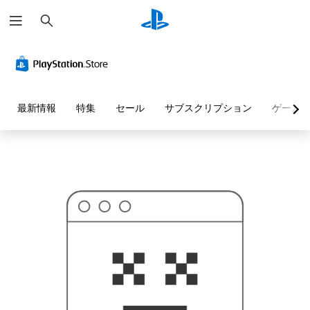
検
お
索
探
し
の
ペ
ー
ジ
は
見
最新情報
特集
セール
サブスクリプション
ゲーム
つ
か
り
ま
せ
ん
で
し
た
。