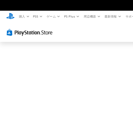
お
探
し
購入
PS5
ゲーム
PS Plus
周辺機器
最新情報
サポ
の
ペ
ー
ジ
は
見
つ
か
り
ま
せ
ん
で
し
た
。