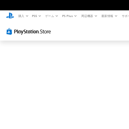
お
探
し
購入
PS5
ゲーム
PS Plus
周辺機器
最新情報
サポ
の
ペ
ー
ジ
は
見
つ
か
り
ま
せ
ん
で
し
た
。