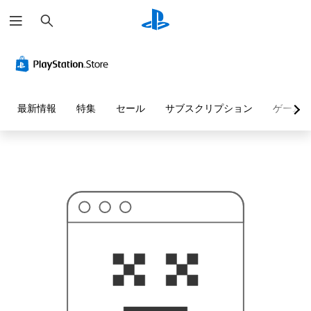
検
お
索
探
し
の
ペ
ー
ジ
は
見
最新情報
特集
セール
サブスクリプション
ゲーム
つ
か
り
ま
せ
ん
で
し
た
。