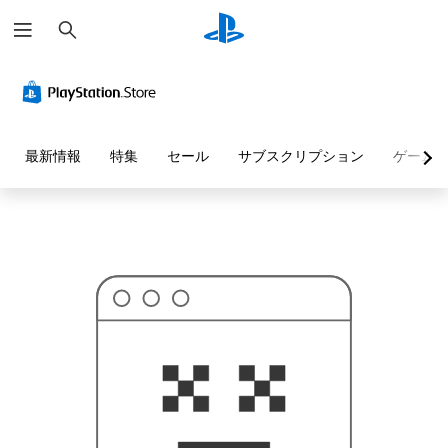
検
お
索
探
し
の
ペ
ー
ジ
は
見
最新情報
特集
セール
サブスクリプション
ゲーム
つ
か
り
ま
せ
ん
で
し
た
。