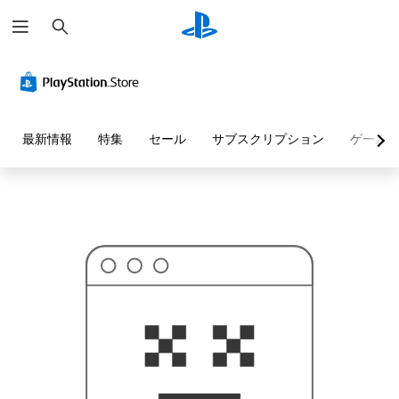
検
お
索
探
し
の
ペ
ー
ジ
は
見
最新情報
特集
セール
サブスクリプション
ゲーム
つ
か
り
ま
せ
ん
で
し
た
。