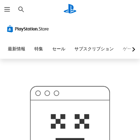
検
お
索
探
し
の
ペ
ー
ジ
は
見
最新情報
特集
セール
サブスクリプション
ゲーム
つ
か
り
ま
せ
ん
で
し
た
。