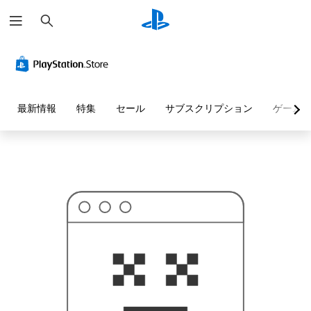
検
お
索
探
し
の
ペ
ー
ジ
は
見
最新情報
特集
セール
サブスクリプション
ゲーム
つ
か
り
ま
せ
ん
で
し
た
。