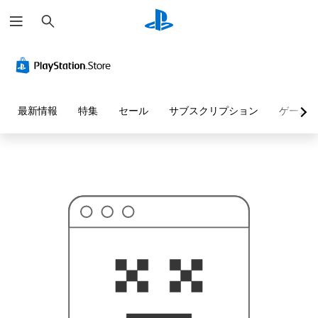
検
お
索
探
し
の
ペ
ー
ジ
は
見
最新情報
特集
セール
サブスクリプション
ゲーム
つ
か
り
ま
せ
ん
で
し
た
。