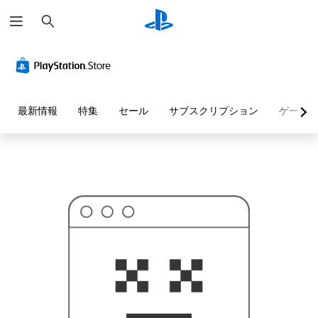
検
お
索
探
し
の
ペ
ー
ジ
は
見
最新情報
特集
セール
サブスクリプション
ゲーム
つ
か
り
ま
せ
ん
で
し
た
。