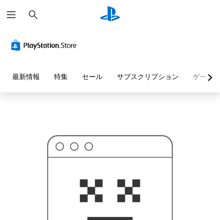
検
お
索
探
し
の
ペ
ー
ジ
は
見
最新情報
特集
セール
サブスクリプション
ゲーム
つ
か
り
ま
せ
ん
で
し
た
。