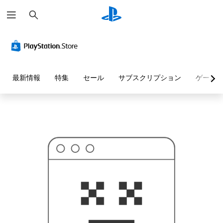
検
お
索
探
し
の
ペ
ー
ジ
は
見
最新情報
特集
セール
サブスクリプション
ゲーム
つ
か
り
ま
せ
ん
で
し
た
。