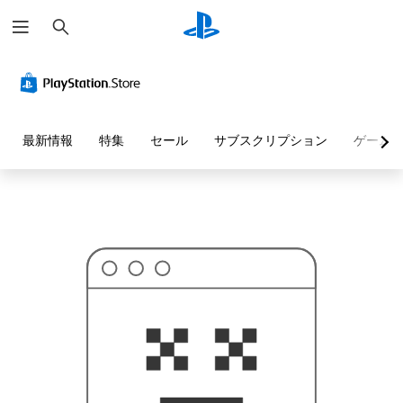
検
お
索
探
し
の
ペ
ー
ジ
は
見
最新情報
特集
セール
サブスクリプション
ゲーム
つ
か
り
ま
せ
ん
で
し
た
。