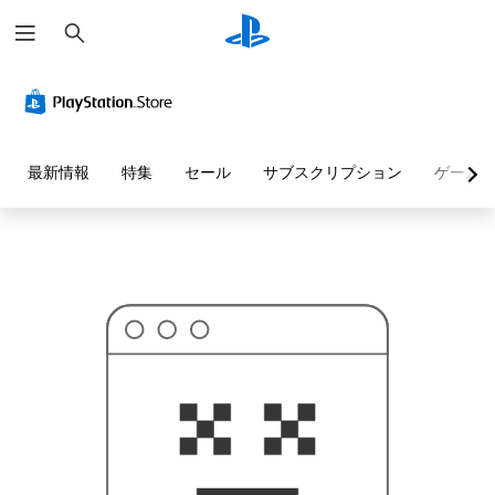
検
お
索
探
し
の
ペ
ー
ジ
は
見
最新情報
特集
セール
サブスクリプション
ゲーム
つ
か
り
ま
せ
ん
で
し
た
。