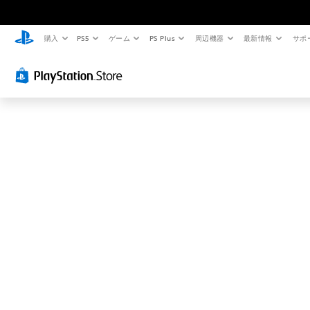
お
探
し
購入
PS5
ゲーム
PS Plus
周辺機器
最新情報
サポ
の
ペ
ー
ジ
は
見
つ
か
り
ま
せ
ん
で
し
た
。