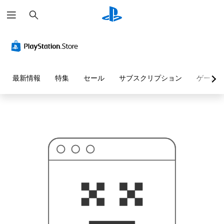
検
お
索
探
し
の
ペ
ー
ジ
は
見
最新情報
特集
セール
サブスクリプション
ゲーム
つ
か
り
ま
せ
ん
で
し
た
。