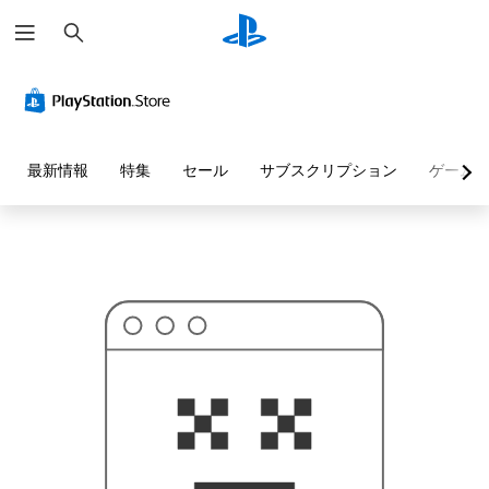
検
お
索
探
し
の
ペ
ー
ジ
は
見
最新情報
特集
セール
サブスクリプション
ゲーム
つ
か
り
ま
せ
ん
で
し
た
。