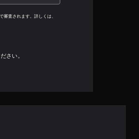
段
階
で審査されます。詳しくは、
中
の
4
ください。
.
7
5
で
す