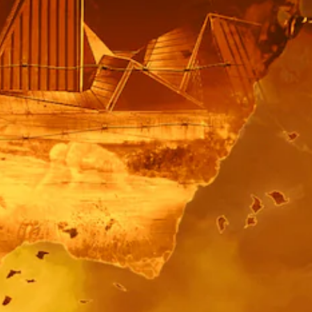
を
打
プ
し
レ
た
イ
り
で
、
き
制
ま
限
す
時
。
間
ま
内
た
に
は
ボ
、
タ
重
ン
要
を
な
押
色
し
を
た
目
り
立
す
つ
る
色
こ
に
と
変