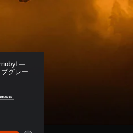
ornobyl — 
へアップグレー
ENHANCED