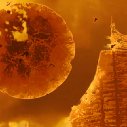
な
更
く
で
、
き
ゲ
ま
ー
す
ム
。
の
プ
レ
イ
や
メ
ニ
ュ
ー
操
作
が
で
き
ま
す
。