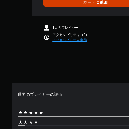
カートに追加
1
、
平
均
評
1人のプレイヤー
価
アクセシビリティ（2）
は
アクセシビリティ機能
5
段
階
中
の
4
.
7
5
で
世界のプレイヤーの評価
す