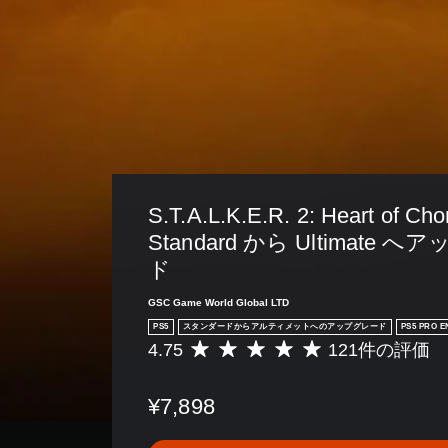
S.T.A.L.K.E.R. 2: Heart of Ch
Standard から Ultimate 
ド
GSC Game World Global LTD
PS5
スタンダードからアルティメットへのアップグレード
PS5 PRO 
4.75
121件の評価
評
価
数
¥7,898
は
1
2