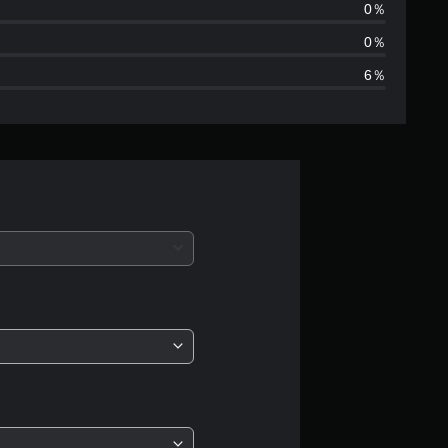
は
0％
1
0％
6％
2
1
、
平
均
評
価
は
5