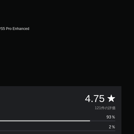
PS5 Pro Enhanced
評
4.75
価
121件の評価
93％
数
2％