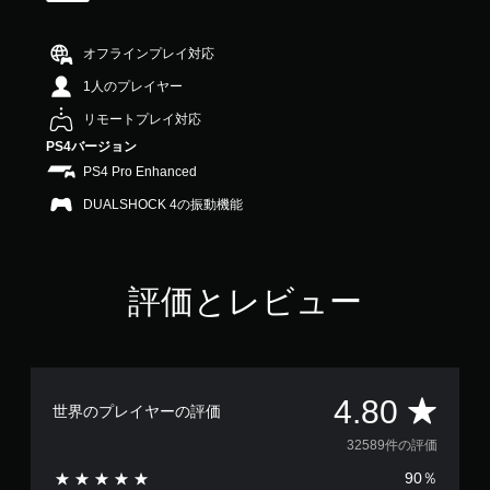
4
.
オフラインプレイ対応
8
で
1人のプレイヤー
す
リモートプレイ対応
PS4バージョン
PS4 Pro Enhanced
DUALSHOCK 4の振動機能
評価とレビュー
評
4.80
世界のプレイヤーの評価
価
32589件の評価
90％
数