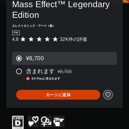
Mass Effect™ Legendary 
Edition
エレクトロニック・アーツ（株）
PS4
4.8
32K件の評価
評
価
数
は
¥8,700
3
2
含まれます
K
¥8,700
通常価格¥8,700より値引き
、
EA Playに含まれます
平
均
評
カートに追加
価
は
5
段
階
中
の