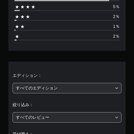
5％
は
2％
3
1％
2
2％
5
8
9
、
エディション：
平
すべてのエディション
均
絞り込み：
評
すべてのレビュー
価
は