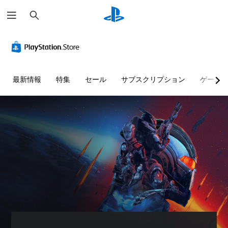
検
索
最新情報
特集
セール
サブスクリプション
ゲーム