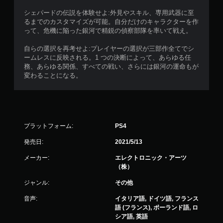
シェパードの伝説を体験せよ:外見やスキル、専用武器に至
るまでのカスタマイズが可能。自分だけのキャラクターを作
って、危機に陥った銀河で精鋭の偵察部隊を率いて戦え。
自らの選択を再考せよ:プレイヤーの選択が三部作全てでシ
ームレスに反映される。1 つの決断によって、あらゆる任
務、あらゆる関係、すべての戦い、さらには銀河の運命もが
変わることになる。
プラットフォーム:
PS4
発売日:
2021/5/13
メーカー:
エレクトロニック・アーツ
（株）
ジャンル:
その他
音声:
イタリア語, ドイツ語, フランス
語 (フランス), ポーランド語, ロ
シア語, 英語