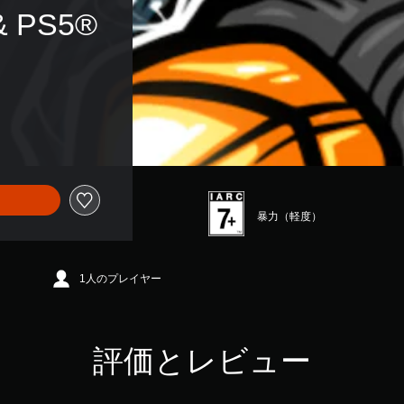
& PS5®
暴力（軽度）
1人のプレイヤー
評価とレビュー