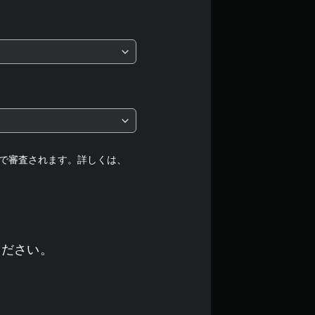
価
は
5
段
階
中
で審査されます。詳しくは、
の
3
.
ください。
1
6