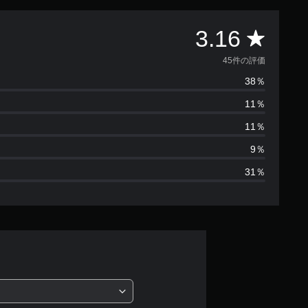
評
3.16
価
45件の評価
38％
数
11％
は
11％
4
9％
31％
5
、
平
均
評