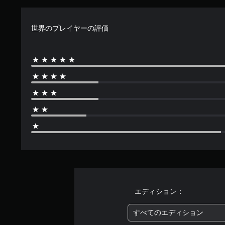
.
1
6
世界のプレイヤーの評価
で
す
エディション：
すべてのエディション