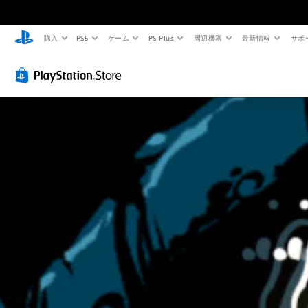
購入
PS5
ゲーム
PS Plus
周辺機器
最新情報
サポ