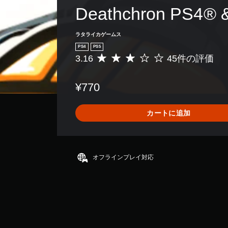
Deathchron PS4® 
ラタライカゲームス
PS4
PS5
3.16
45件の評価
評
価
数
¥770
は
4
5
カートに追加
、
平
均
評
価
オフラインプレイ対応
は
5
段
階
中
の
3