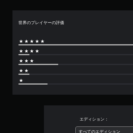
4
.
3
7
世界のプレイヤーの評価
で
す
エディション：
すべてのエディション