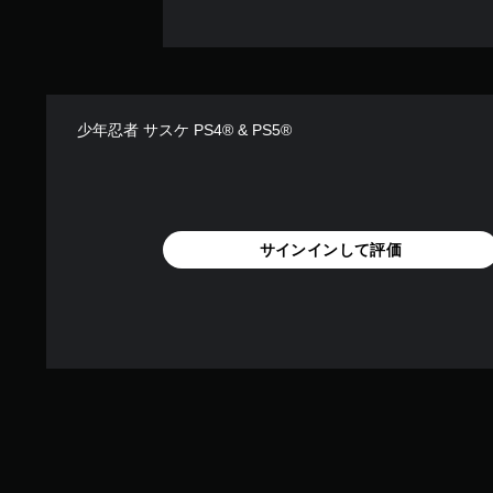
少年忍者 サスケ PS4® & PS5®
サインインして評価