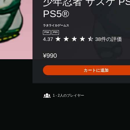
少年忍者 サスケ PS4
PS5®
ラタライカゲームス
PS4
PS5
4.37
38件の評価
評
価
数
¥990
は
3
8
カートに追加
、
平
均
評
価
1 - 2人のプレイヤー
は
5
段
階
中
の