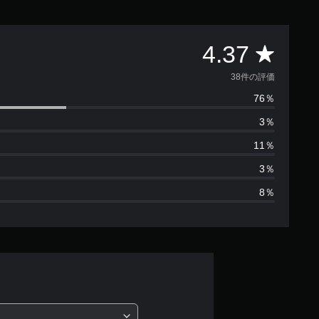
評
4.37
価
38件の評価
76％
数
3％
は
11％
3
3％
8％
8
、
平
均