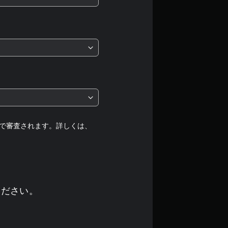
評
価
は
5
段
階
中
で審査されます。詳しくは、
の
4
.
ください。
3