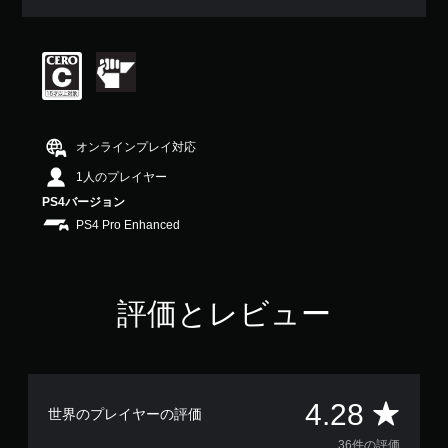
均
評
価
は
5
段
階
中
オンラインプレイ対応
の
4
1人のプレイヤー
.
PS4バージョン
2
PS4 Pro Enhanced
8
で
す
評価とレビュー
評
4.28
世界のプレイヤーの評価
36件の評価