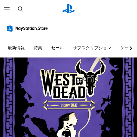
検
索
最新情報
特集
セール
サブスクリプション
ゲーム