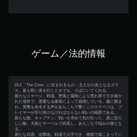
ゲーム／法的情報
DLC「The Crow」に含まれるもの：主人公の友となるカラ
ス。最も暗い道を行くときでも、そばにいてくれる。
新たなステージ、戦場。堕落と腐敗により荒れ果て引き裂か
れた場所で、度重なる爆発によって崩壊している。霧に囲ま
れ、突撃を命令する声があちこちで響くこのステージは、プ
レイヤーが切り抜けなければならない戦いの縮図である。
新たな敵、キャプテン。戦いを求めて気が狂った、真に恐ろ
しい敵。大砲とサーベルで武装し、あちこちで悩みの種とな
る。
新たな武器、迫撃砲。戦場で入手でき、物陰で縮こまってい