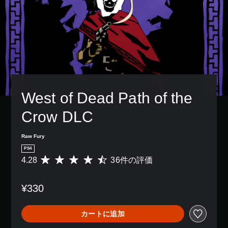
West of Dead Path of the 
Crow DLC
Raw Fury
PS4
4.28
36件の評価
評
価
数
¥330
は
3
6
カートに追加
、
平