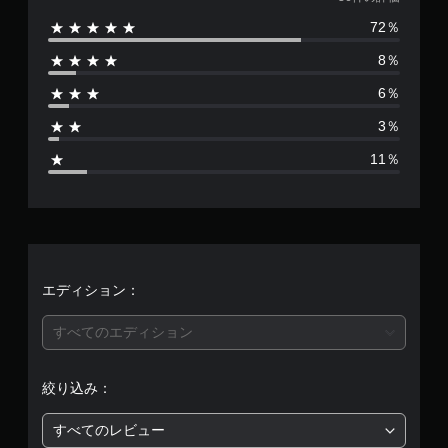
価
72％
数
8％
は
6％
3
3％
6
11％
、
平
均
評
エディション：
価
すべてのエディション
は
絞り込み：
5
すべてのレビュー
段