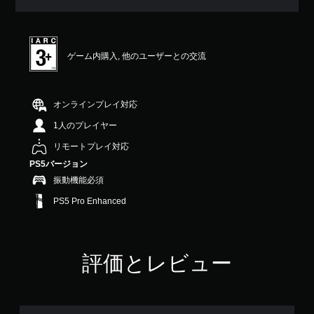
均
評
価
は
ゲーム内購入, 他のユーザーとの交流
5
段
階
中
オンラインプレイ対応
の
4
1人のプレイヤー
.
リモートプレイ対応
5
4
PS5バージョン
で
振動機能必須
す
PS5 Pro Enhanced
評価とレビュー