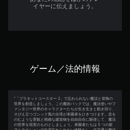
イヤーに伝えましょう。
ゲーム／法的情報
"「プラネットコースター 2」で忘れられない魔法と冒険の
世界を創造しましょう。この魔術パックでは、魔法使いやフ
ァンタジー世界のキャラクターたちが生き生きと動き回り、
そびえ立つゴシック風の尖塔が来園者をひきつけます。息を
のむような景観と精緻な建造物を自由自在に駆使して、魔法
の世界を現実のものとしましょう。来園者たちは 5 つの新
アトラクションで生涯忘れられない体験をし、文字通り魔法