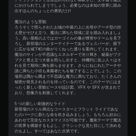
にかけられてしまうでしょう。必要なのは未知の世界に踏み
出すほんのちょっとの勇気だけ!
魔法のような景観:
ろうそくで照らされたお城の中庭の上に尖塔やアーチ型の控
え壁がそびえ立つ、魔法に満ちた領域に足を踏み入れましょ
う。高い屋根の上ではガーゴイルの像が煙突やドームを見下
ろし、新登場のエンターテイナーであるヴェスパーが、眼下
に広がる城下町の曲がりくねった通りを案内してくれます。
魔法のサインが不思議なエネルギーで光り輝き、秘薬がブク
ブクと煮え立つ大釜を照らし出すと、待機列に並ぶ人々はそ
れを見て期待に胸を膨らませます。さらにねじれたアーチや
謎に満ちた小径も来園者たちを魅了することでしょう。この
場所は隅から隅まで不思議な魔力に満ちており、たくさんの
秘密が発見されるのを待っているのです。このテーマにはま
ったく新しい景観ピースや設計図、VFX や SFX が含まれて
おり、想像力を刺激してくれます。
5 つの新しい刺激的なライド:
新登場のスリル満点なコースターとフラット ライドであな
たのパークに新たな命を吹き込みましょう。もちろん好みに
あわせて完全なカスタマイズが可能です。魔術テーマで魔法
の世界を構築するもよし、クラシックな見た目にして決める
のもよし。すべてはあなた次第です。