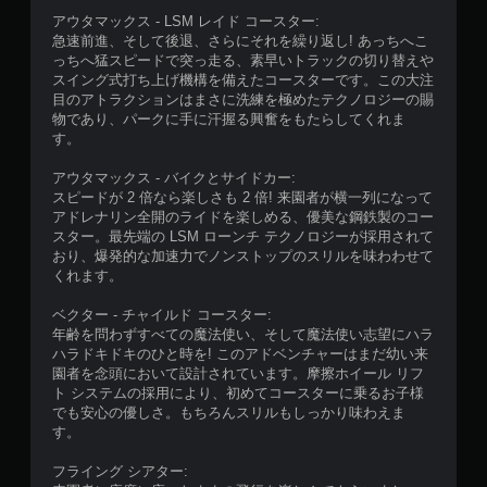
アウタマックス - LSM レイド コースター:
急速前進、そして後退、さらにそれを繰り返し! あっちへこ
っちへ猛スピードで突っ走る、素早いトラックの切り替えや
スイング式打ち上げ機構を備えたコースターです。この大注
目のアトラクションはまさに洗練を極めたテクノロジーの賜
物であり、パークに手に汗握る興奮をもたらしてくれま
す。
アウタマックス - バイクとサイドカー:
スピードが 2 倍なら楽しさも 2 倍! 来園者が横一列になって
アドレナリン全開のライドを楽しめる、優美な鋼鉄製のコー
スター。最先端の LSM ローンチ テクノロジーが採用されて
おり、爆発的な加速力でノンストップのスリルを味わわせて
くれます。
ベクター - チャイルド コースター:
年齢を問わずすべての魔法使い、そして魔法使い志望にハラ
ハラドキドキのひと時を! このアドベンチャーはまだ幼い来
園者を念頭において設計されています。摩擦ホイール リフ
ト システムの採用により、初めてコースターに乗るお子様
でも安心の優しさ。もちろんスリルもしっかり味わえま
す。
フライング シアター: