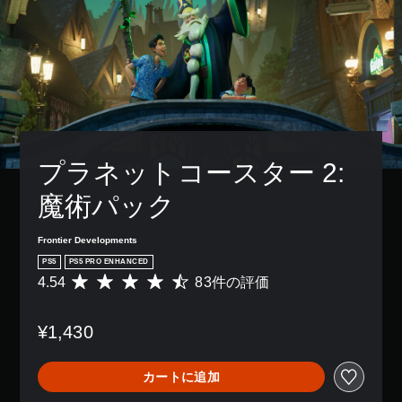
プラネットコースター 2: 
魔術パック
Frontier Developments
PS5
PS5 PRO ENHANCED
4.54
83件の評価
評
価
数
¥1,430
は
8
3
カートに追加
、
平