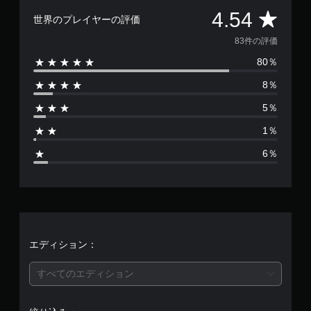
評
4.54
世界のプレイヤーの評価
価
83件の評価
80％
数
8％
は
5％
8
1％
3
6％
、
平
均
評
エディション：
価
すべてのエディション
は