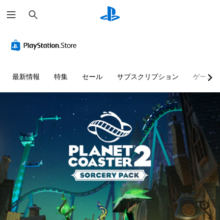
検
索
最新情報
特集
セール
サブスクリプション
ゲーム