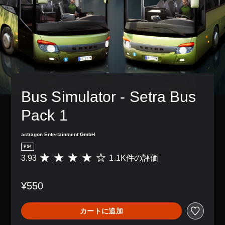
Bus Simulator - Setra Bus 
Pack 1
astragon Entertainment GmbH
PS4
3.93
1.1K件の評価
評
価
数
¥550
は
1
.
カートに追加
1
K