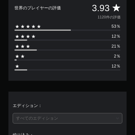
評
3.93
世界のプレイヤーの評価
価
1120件の評価
53％
数
12％
は
21％
1
2％
1
12％
2
0
、
平
エディション：
均
すべてのエディション
評