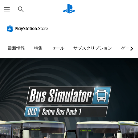
検
索
最新情報
特集
セール
サブスクリプション
ゲーム