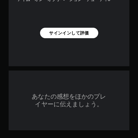
を
プ
レ
イ
で
き
サインインして評価
ま
す
。
コ
ン
ト
ロ
ー
ラ
あなたの感想をほかのプレ
ー
イヤーに伝えましょう。
の
振
動
機
能
な