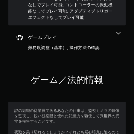
ィ
なしでプレイ可能, コントローラーの振動機
ッ
能なしでプレイ可能, アダプティブトリガー
ク
エフェクトなしでプレイ可能
フ
ィ
ー
ド
ゲームプレイ
バ
ッ
難易度調整（基本）, 操作方法の確認
ク
を
使
わ
ず
に
ゲーム／法的情報
ゲ
ー
ム
を
プ
レ
謎の組織の従業員であるあなたの仕事は、監視カメラの映像
イ
を監視し、鋭い観察眼と優れた記憶力を駆使して異世界の異
で
常を報告することです。
き
ま
夜勤を乗り切れるでしょうか？それとも疑心暗鬼に陥るので