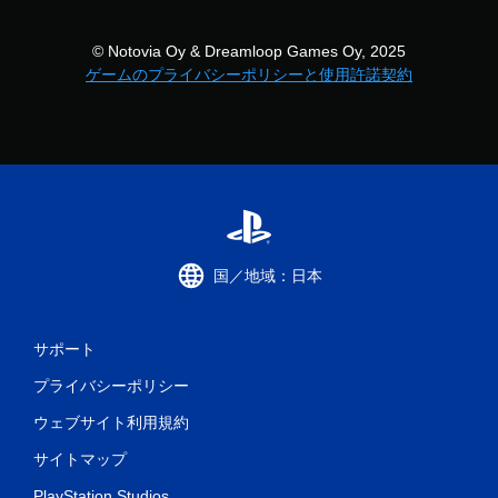
果
を
© Notovia Oy & Dreamloop Games Oy, 2025
使
ゲームのプライバシーポリシーと使用許諾契約
わ
な
く
て
も
ゲ
ー
ム
を
プ
国／地域：日本
レ
イ
で
き
サポート
ま
す
プライバシーポリシー
。
ウェブサイト利用規約
サイトマップ
PlayStation Studios