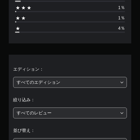
は
ト
。
1％
ロ
7
ー
1％
ル
6
を
4％
使
、
わ
ず
平
に
ゲ
均
ー
ム
評
エディション：
を
プ
価
レ
すべてのエディション
イ
は
で
き
絞り込み：
ま
5
す
すべてのレビュー
。
段
階
タ
並び替え：
ッ