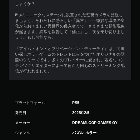
す
しょうか？
。
6つのユニークなステージに設置された監視カメラを監視し
ましょう。それぞれに恐ろしい「異常」――微妙な環境の変
ア
化からおぞましい異世界の侵入者まで、さまざまな超常現象
ダ
が起きます。異常を報告して「修正」し、夜を乗り切りまし
プ
ょう。もし可能なら。
テ
ィ
『アイム・オン・オブザベーション・デューティ』は、間違
ブ
い探しホラーゲームのトレンドに火をつけたオリジナルの話
ト
題のシリーズです。多くのプレイヤーに愛され、著名なコン
テンツクリエイターによって何百万回ものストリーミング配
リ
信が行われました。
ガ
ー
エ
フ
ェ
プラットフォーム:
PS5
ク
ト
発売日:
2025/12/5
な
し
メーカー:
DREAMLOOP GAMES OY
で
ジャンル:
パズル, ホラー
プ