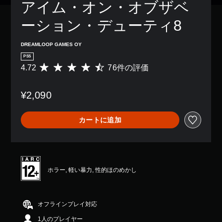
感
アイム・オン・オブザベ
き
、
字
度
ま
ゲ
幕
を
ーション・デューティ8
す
ー
な
い
。
ム
し
く
全
で
DREAMLOOP GAMES OY
つ
体
プ
か
PS5
の
レ
の
4.72
76件の評価
難
評
イ
オ
易
価
で
プ
度
数
き
シ
¥2,090
を
は
ま
ョ
下
7
す
ン
げ
6
。
か
カートに追加
る
、
ら
こ
平
選
と
均
べ
が
評
ま
で
価
す
き
は
ホラー, 軽い暴力, 性的ほのめかし
。
ま
5
す
段
。
階
モ
中
ー
オフラインプレイ対応
の
シ
操
1人のプレイヤー
4