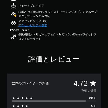
ョ
作
.
ン
リモートプレイ対応
方
7
コ
法
PS5とPS Portalのクラウドストリーミングはプレミアムサブ
2
ン
の
スクリプションのみ対応
で
ト
す
確
アクセシビリティ（9）
ロ
アクセシビリティ機能
認
ー
PS5バージョン
ゲ
ル
振動機能／トリガーエフェクト対応（DualSenseワイヤレス
ー
コントローラー）
な
ム
し
の
で
操
プ
作
評価とレビュー
方
レ
法
イ
を
可
い
能
つ
モ
で
評
4.72
世界のプレイヤーの評価
ー
も
シ
見
価
76件の評価
ョ
ら
ン
れ
88％
数
コ
ま
ン
す
5％