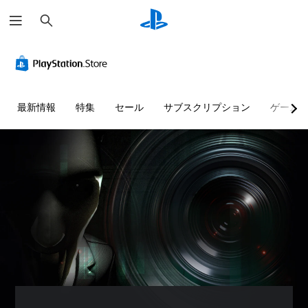
検
索
音
字
ス
難
量
幕
テ
易
コ
な
ィ
度
ン
し
ッ
調
ト
で
ク
整
最新情報
特集
セール
サブスクリプション
ゲーム
ロ
プ
の
（
ー
レ
感
基
ル
イ
度
本
可
調
）
個
能
整
々
ゲ
（
の
ー
音
音
基
ム
声
量
本
の
に
を
難
よ
）
下
易
る
ス
げ
度
会
テ
た
を
話
ィ
り
変
が
ッ
消
更
な
ク
音
し
く
の
で
て
、