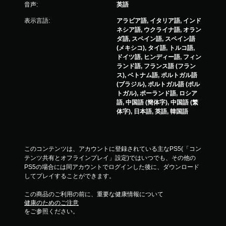
レ
音声:
英語
イ
表示言語:
アラビア語, イタリア語, インド
可
ネシア語, ウクライナ語, オラン
能
ダ語, スペイン語, スペイン語
ト
(メキシコ), タイ語, トルコ語,
リ
ドイツ語, ヒンディー語, フィン
ガ
ランド語, フランス語 (フラン
ー
ス), ベトナム語, ポルトガル語
エ
(ブラジル), ポルトガル語 (ポル
フ
トガル), ポーランド語, ロシア
ェ
語, 中国語 (簡体字), 中国語 (繁
ク
体字), 日本語, 英語, 韓国語
ト
を
オ
ン
このコンテンツは、アカウントに登録されている主なPS5(「コン
に
テンツ共有とオフラインプレイ」設定)ではいつでも、その他の
し
PS5の場合には同アカウントでログインした後に、ダウンロード
た
してプレイすることができます。
と
き
この商品のご利用の前に、重要な健康情報について
の
健康のためのご注意
抵
をご参照ください。
抗
効