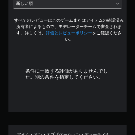
中
チ
新しい順
操
の
作
な
すべてのレビューはこのゲームまたはアイテムの確認済み
4
し
所有者によるもので、モデレーターチームで審査されま
で
.
す。詳しくは、
評価とレビューポリシー
をご確認くださ
プ
い。
7
レ
イ
2
可
能
で
タ
条件に一致する評価がありませんでし
ッ
す
た。別の条件を指定してください。
チ
操
作
を
使
わ
ず
に
ゲ
ー
アイム・オン・オブザベーション・デューティ8
ム