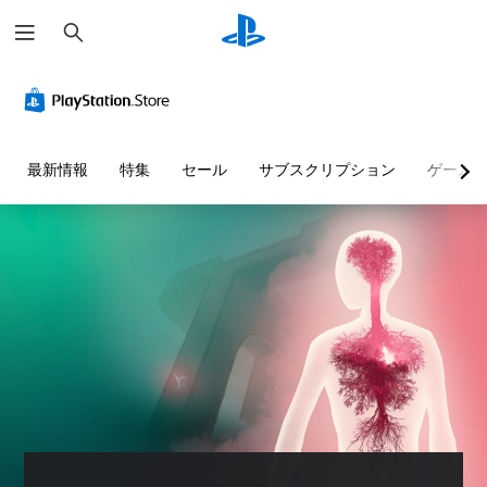
検
索
最新情報
特集
セール
サブスクリプション
ゲーム