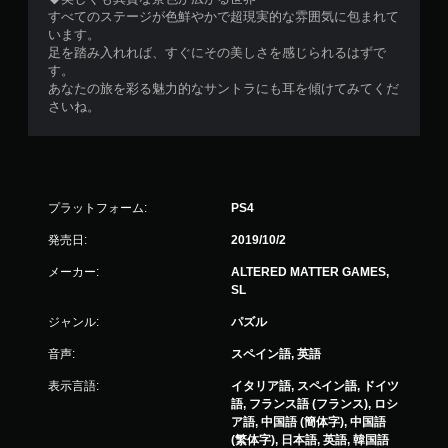
すべてのステージが色鮮やかで超現実的な雰囲気に包まれて
います。
足を踏み入れれば、すぐにその美しさを感じられるはずで
す。
あなたの旅を彩る魅力的なサントラにも耳を傾けてみてくだ
さいね。
プラットフォーム:
PS4
発売日:
2019/10/2
メーカー:
ALTERED MATTER GAMES,
SL
ジャンル:
パズル
音声:
スペイン語, 英語
表示言語:
イタリア語, スペイン語, ドイツ
語, フランス語 (フランス), ロシ
ア語, 中国語 (簡体字), 中国語
(繁体字), 日本語, 英語, 韓国語