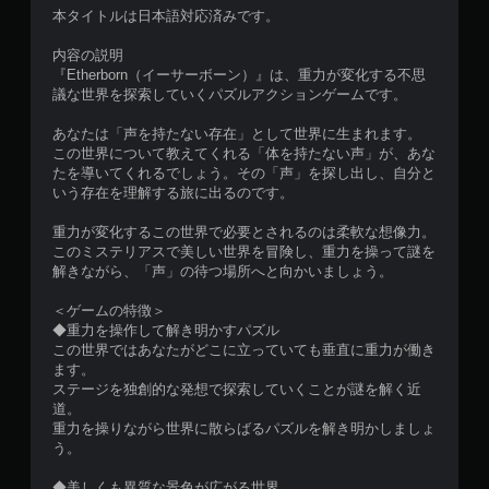
本タイトルは日本語対応済みです。
内容の説明
『Etherborn（イーサーボーン）』は、重力が変化する不思
議な世界を探索していくパズルアクションゲームです。
あなたは「声を持たない存在」として世界に生まれます。
この世界について教えてくれる「体を持たない声」が、あな
たを導いてくれるでしょう。その「声」を探し出し、自分と
いう存在を理解する旅に出るのです。
重力が変化するこの世界で必要とされるのは柔軟な想像力。
このミステリアスで美しい世界を冒険し、重力を操って謎を
解きながら、「声」の待つ場所へと向かいましょう。
＜ゲームの特徴＞
◆重力を操作して解き明かすパズル
この世界ではあなたがどこに立っていても垂直に重力が働き
ます。
ステージを独創的な発想で探索していくことが謎を解く近
道。
重力を操りながら世界に散らばるパズルを解き明かしましょ
う。
◆美しくも異質な景色が広がる世界