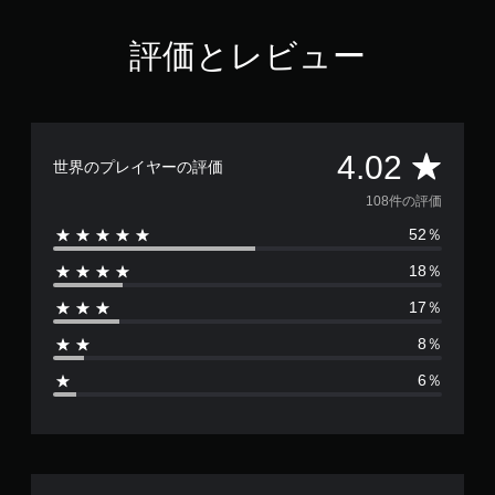
4
.
評価とレビュー
0
2
で
す
評
4.02
世界のプレイヤーの評価
価
108件の評価
52％
数
18％
は
17％
1
8％
0
6％
8
、
平