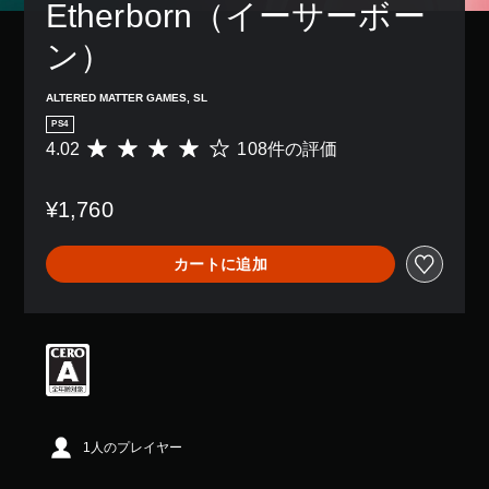
Etherborn（イーサーボー
ン）
ALTERED MATTER GAMES, SL
PS4
4.02
108件の評価
評
価
数
¥1,760
は
1
0
カートに追加
8
、
平
均
評
価
は
5
段
階
1人のプレイヤー
中
の