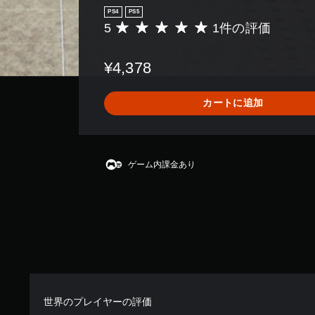
PS4
PS5
5
1件の評価
評
価
数
¥4,378
は
1
、
カートに追加
平
均
評
価
は
ゲーム内課金あり
5
段
階
中
の
5
で
す
世界のプレイヤーの評価