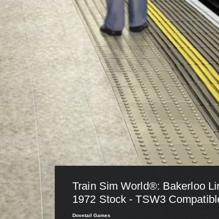
Train Sim World®: Bakerloo Lin
1972 Stock - TSW3 Compatibl
Dovetail Games