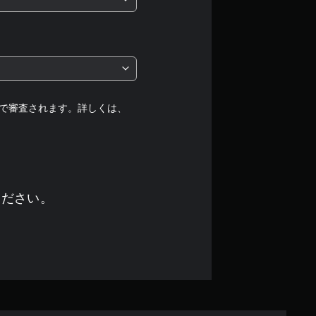
段
階
中
の
で審査されます。詳しくは、
1
で
す
ください。