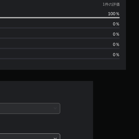
価
1件の評価
100％
数
0％
は
0％
1
0％
0％
、
平
均
評
価
は
5