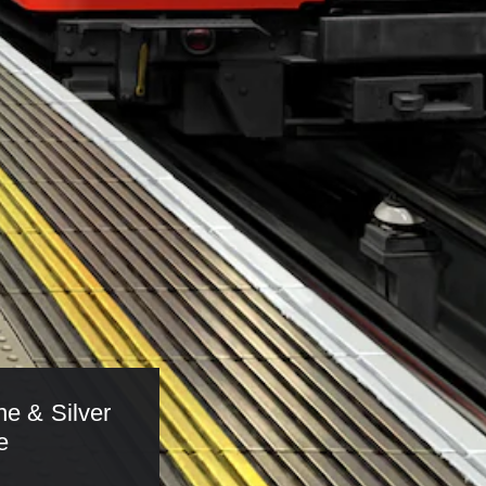
e & Silver 
e