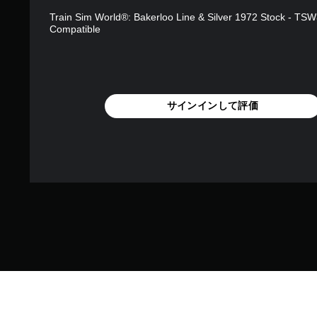
Train Sim World®: Bakerloo Line & Silver 1972 Stock - TS
Compatible
サインインして評価