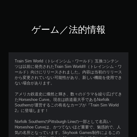
ゲーム／法的情報
Train Sim World（トレインシム・ワールド）互換コンテン
ツは以前に発売されたTrain Sim World®（トレインシム・ワ
ールド）向けにリリースされました。内容は当初のリリース
から変更されていない可能性があり、新しい機能を使用でき
ない場合があります。
アメリカ鉄道史に燦然と輝き、数々のドラマを繰り広げてき
たHorseshoe Curve。現在は鉄道最大手であるNorfolk
Southernが運営するこの有名なカーブが『Train Sim World
2』に登場します！
Norfolk SouthernのPittsburgh Lineの一部として名高い
Horseshoe Curveは、かつてないほど重要で、魅惑的で、人
気の名所となっています。Skyhook Games制作によるこの