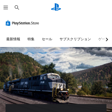
検
索
最新情報
特集
セール
サブスクリプション
ゲーム