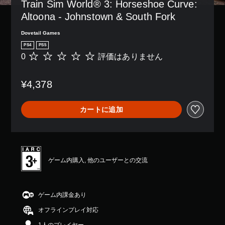
Train Sim World® 3: Horseshoe Curve: 
Altoona - Johnstown & South Fork
Dovetail Games
PS4
PS5
0
評価はありません
評
価
は
¥4,378
あ
り
ま
カートに追加
せ
ん
ゲーム内購入, 他のユーザーとの交流
ゲーム内課金あり
オフラインプレイ対応