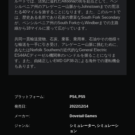
ルートでは、活気に溢れたAltoonaの街を起点として、ペン
シルベニア州のアレゲーニー山脈からJohnstownまでの荒涼
たる40マイルを旅することになります。また、このルートで
は、歴史ある名所であり石炭の豊富なSouth Fork Secondary
が、ペンシルベニア州のSouth ForkからWindberまでの主路
線から18マイルに渡って広がっています。
共同一貫輸送貨物、石炭、乗客、乗用車、石油やその他様々
な輸送を一手に引き受け、アレゲーニー山脈に挑むために、
あなたはNorfolk Southernの近代的なGeneral Electric
ES44ACディーゼル機関車のハンドルを握ることになりま
す。また、由緒正しいEMD GP38-2による海外での運転機会
もあります。
プラットフォーム:
PS4, PS5
発売日:
2022/12/14
メーカー:
Dovetail Games
ジャンル:
シミュレーター, シミュレーシ
ョン