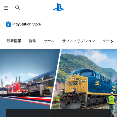
検
索
最新情報
特集
セール
サブスクリプション
ゲーム