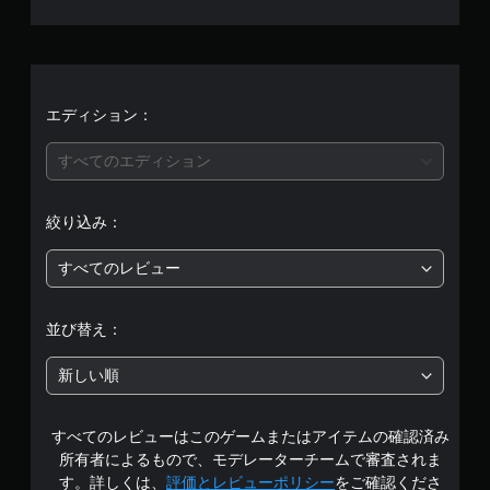
平
均
評
価
エディション：
は
すべてのエディション
5
絞り込み：
段
すべてのレビュー
階
中
並び替え：
の
新しい順
4
すべてのレビューはこのゲームまたはアイテムの確認済み
.
所有者によるもので、モデレーターチームで審査されま
5
す。詳しくは、
評価とレビューポリシー
をご確認くださ