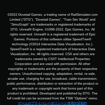
©2022 Dovetail Games, a trading name of RailSimulator.com
Limited (“DTG”). "Dovetail Games", “Train Sim World” and
“SimuGraph” are trademarks or registered trademarks of
DTG. Unreal® Engine, ©1998-2022, Epic Games, Inc. All
rights reserved. Unreal® is a registered trademark of Epic
Games. Portions of this software utilise SpeedTree®
technology (©2014 Interactive Data Visualization, Inc.).
SpeedTree® is a registered trademark of Interactive Data
Visualization, Inc. All rights reserved. CSX and others are
trademarks owned by CSXT Intellectual Properties
Corporation and are used with permission. All other
copyrights or trademarks are the property of their respective
owners. Unauthorised copying, adaptation, rental, re-sale,
arcade use, charging for use, broadcast, cable transmission,
public performance, distribution or extraction of the product or
any trademark or copyright work that forms part of this
product is prohibited. Developed and published by DTG. The
full credit list can be accessed from the TSW “Options” menu.
ゲームのプライバシーポリシーと使用許諾契約