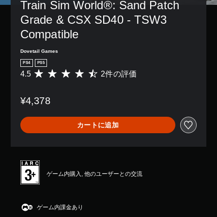
Train Sim World®: Sand Patch 
Grade & CSX SD40 - TSW3 
Compatible
Dovetail Games
PS4
PS5
4.5
2件の評価
評
価
数
¥4,378
は
2
、
カートに追加
平
均
評
価
は
5
ゲーム内購入, 他のユーザーとの交流
段
階
中
の
ゲーム内課金あり
4