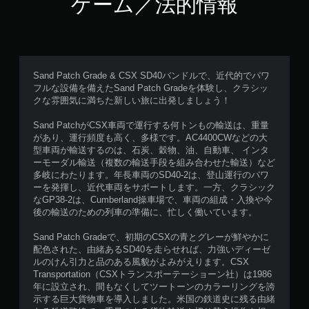
ゲーム／法的情報
Sand Patch Grade & CSX SD40バンドルで、近代的でパワ
フルな設備を備えたSand Patch Gradeを体験し、クラシッ
クな雰囲気に満ちた新しい旅に出発しましょう！
Sand PatchがCSX車両で運行する何トンもの輸送は、重量
があり、運行頻度も高く、多様です。AC4400CWなどの大
型車両が輸送するのは、石炭、穀物、油、自動車、 インタ
ーモーダル輸送（複数の輸送手段を組み合わせた輸送）など
多岐にわたります。年長車両のSD40-2は、登山運行のパワ
ーを発揮し、近代車両をサポートします。一方、クラシック
なGP38-2は、Cumberland操車場で、車両の組成・入換や今
後の輸送のための列車の準備に、忙しく働いています。
Sand Patch Gradeで、初期のCSXの青とグレーが鮮やかに
配色された、由緒あるSD40を走らせれば、力強いディーゼ
ルのけん引力と品のある風貌がよみがえります。CSX
Transportation（CSXトランスポーテーショーン社）は1986
年に設立され、間もなくしてツートーンのカラーリングを誇
示する巨大貨物車を導入しました。米国の鉄道史に残る由緒