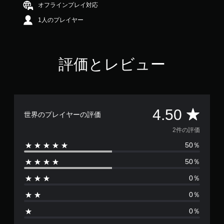
オフラインプレイ対応
.
5
1人のプレイヤー
で
す
評価とレビュー
評
4.50
世界のプレイヤーの評価
価
2件の評価
50％
数
50％
は
0％
2
0％
、
0％