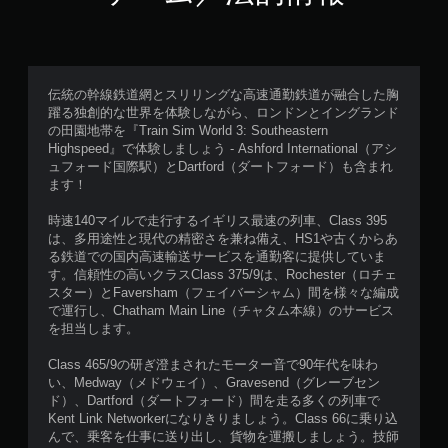
伝統の幹線鉄道網とスリリングな高速通勤鉄道が融合した胸
躍る独創的な世界を体験しながら、ロンドンとイングランド
の田園地帯を『Train Sim World 3: Southeastern
Highspeed』で体験しましょう - Ashford International（アシ
ュフォード国際駅）とDartford（ダートフォード）も含まれ
ます！
時速140マイルで走行するイギリス最速の列車、Class 395
は、多用途性と現代の精密さを兼ね備え、HS1や古くからあ
る鉄道での国内高速輸送サービスを通勤客に提供していま
す。信頼性の高いクラスClass 375/9は、Rochester（ロチェ
スター）とFaversham（フェイバーシャム）間を様々な編成
で運行し、Chatham Main Line（チャタム本線）のサービス
を担当します。
Class 465/9の研ぎ澄まされたモーター音で90年代を味わ
い、Medway（メドウェイ）、Gravesend（グレーブセン
ド）、Dartford（ダートフォード）間を走る多くの列車で
Kent Link Networkerになりきりましょう。Class 66に乗り込
んで、乗客を仕事に送り出し、貨物を運搬しましょう。技師