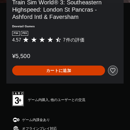
Train Sim World® 3: Southeastern 
Highspeed: London St Pancras - 
Ashford Intl & Faversham
Dovetail Games
PS4
PS5
4.57
7件の評価
評
価
数
¥5,500
は
7
、
カートに追加
平
均
評
価
は
5
ゲーム内購入, 他のユーザーとの交流
段
階
中
の
ゲーム内課金あり
4
オフラインプレイ対応
.