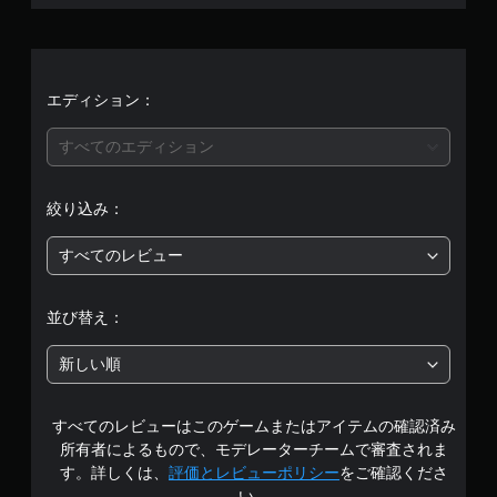
均
評
価
エディション：
は
すべてのエディション
5
絞り込み：
段
すべてのレビュー
階
中
並び替え：
の
新しい順
4
すべてのレビューはこのゲームまたはアイテムの確認済み
.
所有者によるもので、モデレーターチームで審査されま
5
す。詳しくは、
評価とレビューポリシー
をご確認くださ
い。