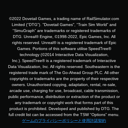
©2022 Dovetail Games, a trading name of RailSimulator.com
Limited (“DTG”). "Dovetail Games", “Train Sim World” and
“SimuGraph” are trademarks or registered trademarks of
DTG. Unreal® Engine, ©1998-2022, Epic Games, Inc. All
rights reserved. Unreal® is a registered trademark of Epic
Games. Portions of this software utilise SpeedTree®
technology (©2014 Interactive Data Visualization,
Inc.). SpeedTree® is a registered trademark of Interactive
Data Visualization, Inc. All rights reserved. Southeastern is the
registered trade mark of The Go-Ahead Group PLC. All other
copyrights or trademarks are the property of their respective
owners. Unauthorised copying, adaptation, rental, re-sale,
arcade use, charging for use, broadcast, cable transmission,
public performance, distribution or extraction of the product or
any trademark or copyright work that forms part of this
product is prohibited. Developed and published by DTG. The
full credit list can be accessed from the TSW “Options” menu.
ゲームのプライバシーポリシーと使用許諾契約