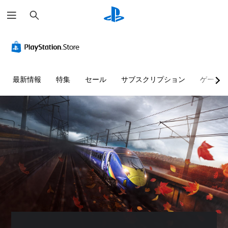
検
索
最新情報
特集
セール
サブスクリプション
ゲーム