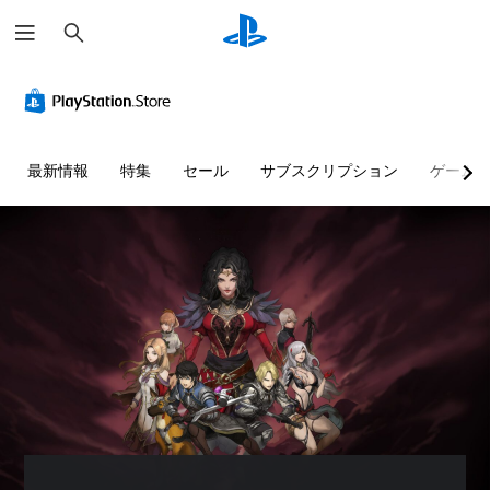
検
索
最新情報
特集
セール
サブスクリプション
ゲーム