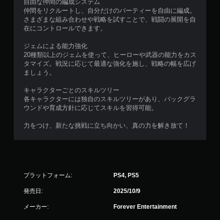
自由な仲間の編成システム
仲間をリクルートし、自分だけのパーティーを自由に編成。
さまざまな組み合わせや戦略を試すことで、戦闘の展開を自
在にコントロールできます。
ジェムによる能力強化
20種類以上のジェムを使って、ヒーローや武器の能力をカス
タマイズ。戦況に応じて最適な強化を施し、戦略の幅を広げ
ましょう。
キャラクターごとのスキルツリー
各キャラクターには独自のスキルツリーがあり、バックグラ
ウンドや育成方針に応じてスキルを習得可能。
力をつけ、新たな挑戦に立ち向かい、真の力を解き放て！
プラットフォーム:
PS4, PS5
発売日:
2025/10/9
メーカー:
Forever Entertainment