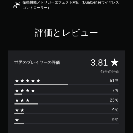
振動機能／トリガーエフェクト対応（DualSenseワイヤレス
1
コントローラー）
で
す
評価とレビュー
評
3.81
世界のプレイヤーの評価
価
43件の評価
51％
数
7％
は
23％
4
9％
3
9％
、