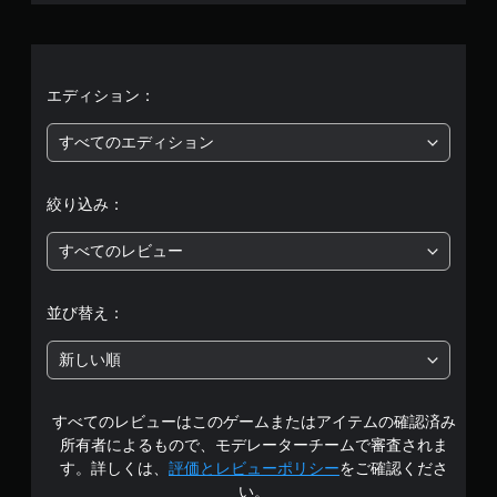
平
均
評
エディション：
価
すべてのエディション
は
絞り込み：
5
すべてのレビュー
段
階
並び替え：
中
新しい順
の
すべてのレビューはこのゲームまたはアイテムの確認済み
3
所有者によるもので、モデレーターチームで審査されま
.
す。詳しくは、
評価とレビューポリシー
をご確認くださ
い。