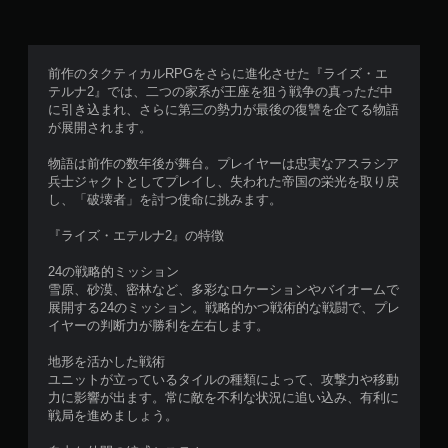
前作のタクティカルRPGをさらに進化させた『ライズ・エ
テルナ2』では、二つの家系が王座を狙う戦争の真っただ中
に引き込まれ、さらに第三の勢力が最後の復讐を企てる物語
が展開されます。
物語は前作の数年後が舞台。プレイヤーは忠実なアスラシア
兵士ジャクトとしてプレイし、失われた帝国の栄光を取り戻
し、「破壊者」を討つ使命に挑みます。
『ライズ・エテルナ2』の特徴
24の戦略的ミッション
雪原、砂漠、密林など、多彩なロケーションやバイオームで
展開する24のミッション。戦略的かつ戦術的な戦闘で、プレ
イヤーの判断力が勝利を左右します。
地形を活かした戦術
ユニットが立っているタイルの種類によって、攻撃力や移動
力に影響が出ます。常に敵を不利な状況に追い込み、有利に
戦局を進めましょう。