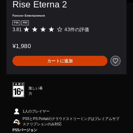
Rise Eterna 2
Forever Entertainment
PS4
PS5
3.81
43件の評価
評
価
数
¥1,980
は
4
3
カートに追加
、
平
均
評
価
激しい暴
は
力
5
段
階
中
1人のプレイヤー
の
PS5とPS Portalのクラウドストリーミングはプレミアムサブ
3
スクリプションのみ対応
.
PS5バージョン
8