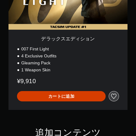
ン
ィ
ゲ
）
シ
ー
の
ョ
ム
難
ン
で
易
使
度
用
を
デラックスエディション
す
下
る
げ
007 First Light
ス
ら
4 Exclusive Outfits
テ
れ
ィ
ま
Gleaming Pack
ッ
す
1 Weapon Skin
ク
。
操
¥9,910
作
操
を
作
、
カートに追加
方
垂
直
法
ま
の
た
確
は
認
水
追加コンテンツ
ゲ
平