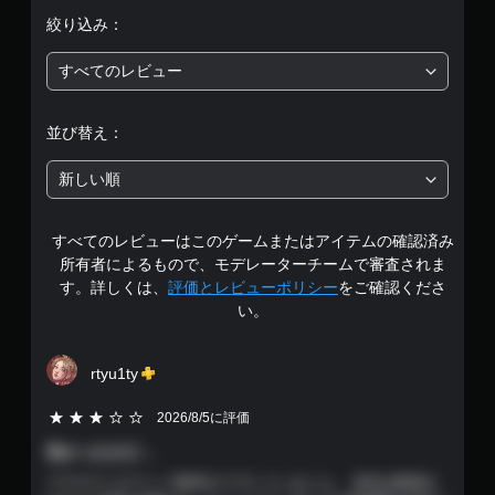
均
で
ー
絞り込み：
も
ム
評
見
を
ら
すべてのレビュー
プ
価
れ
レ
ま
イ
は
す
並び替え：
で
。
き
5
ま
新しい順
す
ゲ
段
。
ー
すべてのレビューはこのゲームまたはアイテムの確認済み
階
ム
タ
所有者によるもので、モデレーターチームで審査されま
の
中
ッ
す。詳しくは、
評価とレビューポリシー
をご確認くださ
一
チ
時
い。
の
操
停
作
止
4
rtyu1ty
な
ゲ
し
ー
.
5段階評価の3
で
2026/8/5に評価
ム
プ
の
6
良かったけど…
レ
プ
レ
プラチナトロフィー取得までプレイしました。 本作は映画さ
イ