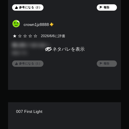
ン
ジが欲しい。 ・UIが不親切。
ト
参考になる（2）
報告
ロ
ー
ラ
crown1jz8888
ー
の
2026/6/6に評価
振
動
個人的につまらない。
ネタバレを表示
機
残念です。
能
／
参考になる（1）
報告
ハ
プ
テ
ィ
ッ
ク
フ
ィ
ー
ド
007 First Light
バ
ッ
ク