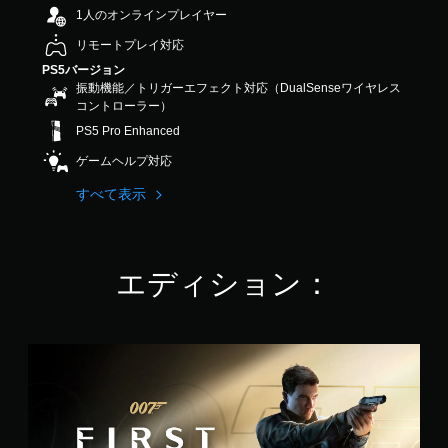
音
く
イ
調
6
1人のオンラインプレイヤー
声
表
ッ
2
整
を
示
リモートプレイ対応
ク
で
（
出
し
タ
す
PS5バージョン
基
力
ま
イ
振動機能／トリガーエフェクト対応（DualSenseワイヤレス
す
す
本
ム
コントローラー）
る
。
）
イ
よ
PS5 Pro Enhanced
ス
う
ベ
テ
ゲームヘルプ対応
設
ン
ィ
定
ト
ッ
すべて表示
で
の
ク
き
簡
の
ま
感
素
す
度
化
。
エディション：
を
ク
い
イ
く
ッ
つ
ク
0
か
タ
0
の
イ
7
オ
ム
F
プ
イ
i
シ
ベ
r
ョ