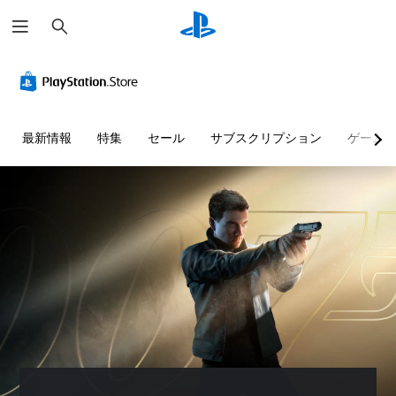
検
索
音
字
ボ
難
量
幕
タ
易
コ
（
ン
度
ン
詳
割
調
ト
細
り
整
最新情報
特集
セール
サブスクリプション
ゲーム
ロ
）
当
（
ー
て
基
ゲ
ル
の
本
ー
変
）
ム
個
内
更
々
ゲ
の
（
の
ー
す
音
詳
ム
べ
量
細
の
て
を
難
）
の
下
易
ゲ
会
げ
度
ー
話
た
を
ム
で
り
変
の
字
消
更
ボ
幕
音
し
タ
が
で
て