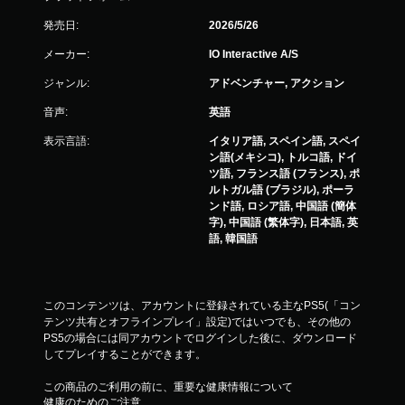
発売日:
2026/5/26
メーカー:
IO Interactive A/S
ジャンル:
アドベンチャー, アクション
音声:
英語
表示言語:
イタリア語, スペイン語, スペイ
ン語(メキシコ), トルコ語, ドイ
ツ語, フランス語 (フランス), ポ
ルトガル語 (ブラジル), ポーラ
ンド語, ロシア語, 中国語 (簡体
字), 中国語 (繁体字), 日本語, 英
語, 韓国語
このコンテンツは、アカウントに登録されている主なPS5(「コン
テンツ共有とオフラインプレイ」設定)ではいつでも、その他の
PS5の場合には同アカウントでログインした後に、ダウンロード
してプレイすることができます。
この商品のご利用の前に、重要な健康情報について
健康のためのご注意