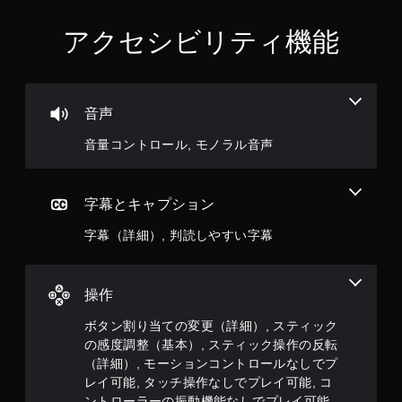
ト
リ
アクセシビリティ機能
ガ
ー
エ
フ
音声
ェ
ク
音量コントロール, モノラル音声
ト
な
し
字幕とキャプション
で
プ
字幕（詳細）, 判読しやすい字幕
レ
イ
可
操作
能
ト
ボタン割り当ての変更（詳細）, スティック
リ
の感度調整（基本）, スティック操作の反転
ガ
（詳細）, モーションコントロールなしでプ
ー
レイ可能, タッチ操作なしでプレイ可能, コ
エ
ントローラーの振動機能なしでプレイ可能,