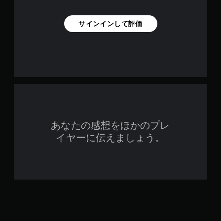
を
使
わ
サインインして評価
ず
に
ゲ
ー
ム
を
プ
レ
イ
で
き
あなたの感想をほかのプレ
ま
イヤーに伝えましょう。
す
。
ア
ダ
プ
テ
ィ
ブ