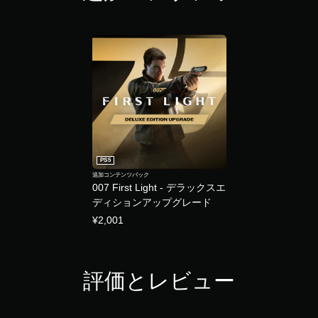
ー
方
ム
向
の
に
操
反
作
転
方
で
法
き
を
ま
い
す
つ
。
で
も
モ
見
PS5
ー
ら
追加コンテンツパック
シ
れ
007 First Light - デラックスエ
ま
ョ
ディションアップグレード
す
ン
¥2,001
。
コ
ン
ト
チ
ロ
ュ
評価とレビュー
ー
ー
ル
ト
な
リ