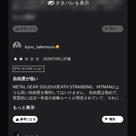
2
イ
ながらの演出が魅力で、ジェームズ・ボンドの世界観を存分に
ネタバレを表示
可
中
味わえる作品でした。ストーリーのテンポも良く、まるで一本
で
能
や
のスパイ映画をプレイしているような没入感があります。 一
もっと表示
タ
ム
方で、ゲーム全体の安定性はやや低く、プレイ中に細かな不具
す
ッ
ー
合が気になる場面がありました。また、日本語ローカライズは
チ
ビ
字幕のみで、音声は英語となるため、吹き替えで楽しみたい方
参考になる
報告
操
ー
は注意が必要です。 収集要素については、すべて集めたにも
作
パ
かかわらずトロフィーが解除されない不具合に遭遇しました。
を
ー
再度すべて集め直すことで取得できましたが、時間と手間がか
kyou_takemura
使
ト
かりました。調べたところ、この不具合はオンライン接続時に
わ
の
発生するケースがあるようで、収集要素やトロフィーを狙う場
5段階評価の2
2026/7/26に評価
ず
再
合はオフラインでプレイしたほうが安心かもしれません。 総
に
生
じて、映画的な演出や世界観の再現度は非常に高く、007ファ
デラックスエディション
ゲ
中
ンであれば十分楽しめる作品です。一方で、ゲームの安定性や
ー
に
一部不具合については改善を期待したいと感じました。
自由度が低い
ム
、
METAL GEAR SOLIDやDEATH STRANDING、HITMANのよ
を
ゲ
うな高い自由度を期待してはいけません。 自由度は低めで、
プ
ー
実質的にほぼ一本道の攻略ルートが用意されていて、それに従
レ
ム
って正しい行動をするゲームです。
イ
を
もっと表示
で
一
き
時
参考になる
報告
ま
停
す
止
。
で