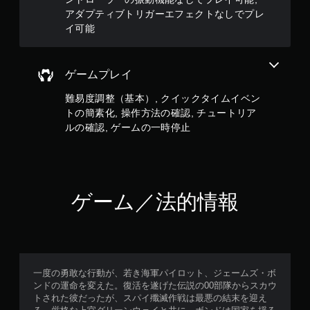
フ
アダプティブトリガーエフェクトなしでプレ
ェ
ク
イ可能
ト
を
オ
ゲームプレイ
ン
に
難易度調整（基本）, クイックタイムイベン
し
トの簡素化, 操作方法の確認, チュートリア
た
ルの確認, ゲームの一時停止
と
き
の
抵
抗
効
ゲーム／法的情報
果
を
使
わ
な
く
一度の勇敢な行動が、若き海軍パイロット、ジェームズ・ボ
て
ンドの運命を変えた。復活を遂げた伝説の00部隊からスカウ
も
トされた彼だったが、スパイ殲滅作戦は最悪の結末を迎え
ゲ