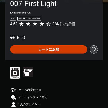
ン
表
007 First Light
き
、
配
示
ま
ゲ
置
さ
す
ー
IO Interactive A/S
を
れ
。
ム
カ
ま
PS5
PS5 PRO ENHANCED
全
ス
す
4.62
28K件の評価
体
評
モ
タ
。
の
価
ノ
マ
難
数
イ
ラ
¥8,910
易
は
判
ズ
ル
度
2
読
で
音
を
8
し
き
カートに追加
声
下
K
や
ま
げ
、
す
す
す
る
平
べ
。
い
こ
均
て
字
と
評
の
幕
が
価
ス
ス
で
は
テ
ピ
字
き
5
ィ
ー
幕
ま
段
カ
を
ッ
す
階
ゲーム内課金あり
ー
読
ク
。
中
で
み
の
オンラインプレイ対応
の
同
や
感
4
じ
す
1人のプレイヤー
ク
度
.