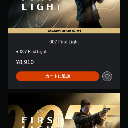
ン
s
ン
ト
t
か
（
L
ら
画
i
選
面
g
べ
上
h
ま
の
t
す
指
。
007 First Light
示
に
007 First Light
ス
従
っ
テ
¥8,910
て
ィ
制
ッ
限
カートに追加
ク
時
操
間
作
内
の
に
デ
反
行
ラ
転
う
ッ
ア
（
ク
ク
詳
ス
シ
エ
細
ョ
デ
）