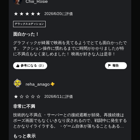
Chiii_Rosie
き
ま
コ
5段階評価の5
す
2026/6/20に評価
ン
。
ト
デラックスエディション
（
ロ
オ
面白かった！
ー
フ
ラ
ラ
グラフィックが綺麗で映画を見てるようでとても面白かったで
ー
イ
す。 アクション操作に慣れるまでに時間がかかりましたが特
ン
の
に不満点もなく楽しめました！ 映画が好きな人は是非！
プ
振
レ
参考になる（2）
報告
動
イ
機
の
能
み
reha_anago
な
）
し
2026/6/11に評価
で
プ
非常に不満
レ
技術的な不満点 ・サーバーとの接続遮断が頻発。再接続後は
イ
ポーズ画面でもなくいきなり戻されるので、戦闘中に発生する
可
とかなりイライラする。 ・ゲーム自体が落ちることもある。
能
・ロードが長い。 ゲーム内の不満点 ・字幕を読みながらプレ
もっと表示
コ
イするのは難しい。 ・せめて重要な戦闘くらい敵の体力ゲー