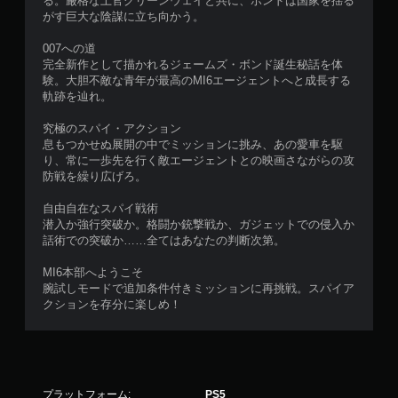
る。厳格な上官グリーンウェイと共に、ボンドは国家を揺る
ー
がす巨大な陰謀に立ち向かう。
ム
を
007への道
プ
完全新作として描かれるジェームズ・ボンド誕生秘話を体
レ
験。大胆不敵な青年が最高のMI6エージェントへと成長する
イ
軌跡を辿れ。
で
き
究極のスパイ・アクション
ま
息もつかせぬ展開の中でミッションに挑み、あの愛車を駆
す
り、常に一歩先を行く敵エージェントとの映画さながらの攻
。
防戦を繰り広げろ。
自由自在なスパイ戦術
潜入か強行突破か。格闘か銃撃戦か、ガジェットでの侵入か
話術での突破か……全てはあなたの判断次第。
MI6本部へようこそ
腕試しモードで追加条件付きミッションに再挑戦。スパイア
クションを存分に楽しめ！
プラットフォーム:
PS5