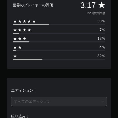
っ
評
3.17
は
し
世界のプレイヤーの評価
て
、
た
制
価
重
223件の評価
り
限
要
、
時
39％
数
な
制
間
色
限
内
7％
は
を
時
に
目
間
18％
行
2
立
内
う
つ
に
4％
ア
2
色
ボ
ク
32％
に
タ
シ
変
3
ン
ョ
更
を
ン
で
、
押
）
き
し
の
ま
た
平
難
す
り
易
。
す
均
エディション：
度
る
を
こ
評
下
快
すべてのエディション
と
げ
適
な
価
ら
な
く
れ
絞り込み：
ビ
、