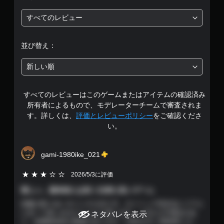
は
ま
ジ
ゲ
す
すべてのレビュー
ュ
ー
5
。
ム
ア
の
ル
段
ゲ
プ
並び替え：
（
レ
ー
階
基
イ
ム
新しい順
本
や
の
中
）
メ
一
ニ
カ
時
すべてのレビューはこのゲームまたはアイテムの確認済み
の
ュ
メ
停
所有者によるもので、モデレーターチームで審査されま
ー
ラ
3
止
す。詳しくは、
評価とレビューポリシー
をご確認くださ
操
の
い。
作
動
ゲ
.
が
き
ー
で
や
ム
1
き
ゲ
の
gami-1980ike_021
ま
ー
プ
7
す
ム
レ
5段階評価の3
2026/5/3に評価
。
プ
イ
で
惜しい。基本的には良く出来た良いゲーム
レ
中
イ
や
モ
距離の取り合いやパンチの当て方、タイミング等本当にリアル
す
中
ム
に近くて楽しめるゲームだと思います。一点だけ不満点があ
ー
ネタバレを表示
の
ー
り、結構致命的な要素があります。L2R2ボタン同時押しのロ
シ