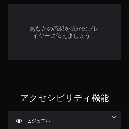
ン
イ
オ
ト
で
フ
ロ
き
ラ
ー
ま
イ
ル
す
ン
を
あなたの感想をほかのプレ
。
プ
使
レ
イヤーに伝えましょう。
わ
イ
ず
の
に
み
ゲ
）
ー
ム
を
プ
レ
イ
で
き
アクセシビリティ機能
ま
す
。
ビジュアル