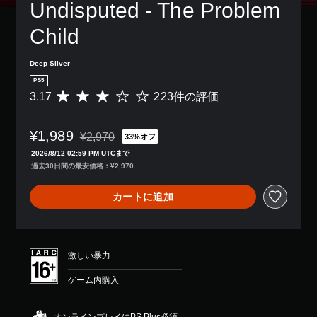
し
Undisputed - The Problem 
き
ト
示
字
続
ま
を
の
幕
け
Child
す
ス
文
な
ず
。
キ
字
し
に
ッ
を
で
Deep Silver
ゲ
プ
読
プ
ー
で
PS5
み
レ
ム
き
3.17
223件の評価
評
や
イ
を
ま
価
す
で
プ
す
数
く
き
レ
。
¥1,989
は
表
ま
¥2,970
33%オフ
通常価格¥2,970より値引き
イ
2
示
す
2026/8/12 02:59 PM UTCまで
し
2
で
。
ク
過去30日間の最安価格：¥2,970
た
3
き
イ
り
、
ま
メ
ッ
カートに追加
平
す
ニ
ク
均
。
ュ
タ
評
ー
イ
価
色
を
は
ム
激しい暴力
操
に
5
イ
作
よ
段
ベ
ゲーム内購入
で
る
階
ン
き
中
表
ト
ま
の
現