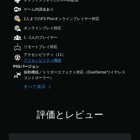
オンラインプレイにPS Plus必須
す
の
3
の
。
簡
ゲーム内課金あり
.
代
素
1
替
2人までのPS Plusオンラインプレイヤー対応
化
7
ボ
色
で
タ
オンラインプレイ対応
ク
に
す
ン
イ
依
1 - 2人のプレイヤー
ッ
を
存
ク
連
リモートプレイ対応
せ
タ
打
ず
アクセシビリティ（11）
イ
せ
に
アクセシビリティ機能
ム
ゲ
ず
PS5バージョン
イ
ー
に
振動機能／トリガーエフェクト対応（DualSenseワイヤレス
ベ
ム
コントローラー）
プ
ン
を
レ
ト
すべて表示
プ
イ
（
レ
画
可
イ
面
能
で
上
き
ボ
評価とレビュー
の
ま
タ
指
す
ン
示
。
を
に
ま
連
従
た
打