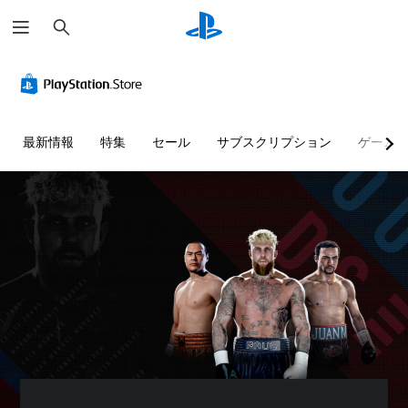
検
索
判
音
字
ボ
パ
読
量
幕
タ
ズ
し
コ
な
ン
ル
や
ン
し
を
の
す
ト
で
押
ス
最新情報
特集
セール
サブスクリプション
ゲーム
い
ロ
プ
し
キ
テ
ー
レ
続
ッ
キ
ル
イ
け
プ
ス
可
ず
個
パ
ト
能
に
々
ズ
プ
の
ル
メ
音
音
レ
や
ニ
声
量
パ
イ
ュ
に
を
ズ
ー
よ
可
下
ル
や
る
能
げ
を
ス
会
ボ
た
伴
テ
話
タ
り
う
ー
が
ン
消
イ
タ
な
を
音
ベ
ス
く
押
で
ン
表
、