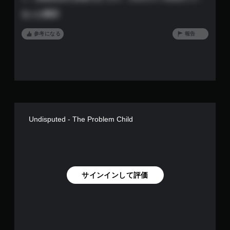
エ
ビ
ーリング防御が優先され過ぎでリアルなら崩せるパターンでも
ョ
フ
ー
もっと表示
崩せずカウンターを打ち込まれることが多々あります。勝ちに
ン
ェ
パ
こだわるプレイヤー程これで待って自分からは攻めずゲームの
ク
コ
ー
進捗をおもしろくなくさせるということが目立ちます。例えば
参考になる
報告
ト
ト
ン
きっちり筋道を立てて連打叩き込むとカウンターを受けた時の
に
の
ト
ようにダメージを受けたりして一時的に防御体制が崩せたり、
よ
再
ロ
ボディー攻撃には効果ななかったり等の調整が必要だと思いま
る
生
ー
す。本当にそこだけなのですが、せっかく他の部分では良く出
視
中
来たゲームなのにゲームバランスを崩壊させてしまうぐらい致
ル
覚
に
命的な部分だと思います。ここが何らかの形で改善されれば私
な
的
、
は星5をつけます。
し
な
ゲ
で
不
ー
Undisputed - The Problem Child
快
プ
ム
感
を
レ
を
一
イ
感
時
可
じ
停
能
る
止
サインインして評価
モ
こ
で
ー
と
き
シ
な
ま
ョ
く
す
ン
プ
。
コ
レ
（