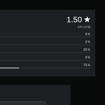
評
1.50
価
4件の評価
0％
数
0％
は
25％
4
0％
75％
、
平
均
評