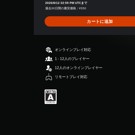
4
2026/8/12 02:59 PM UTCまで
、
過去30日間の最安価格：¥550
平
均
カートに追加
評
価
は
5
段
オンラインプレイ対応
階
中
1 - 12人のプレイヤー
の
12人のオンラインプレイヤー
1
.
リモートプレイ対応
5
で
す