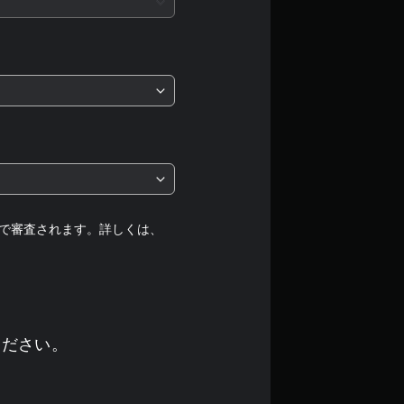
価
は
5
段
階
中
の
で審査されます。詳しくは、
1
.
5
ください。
で