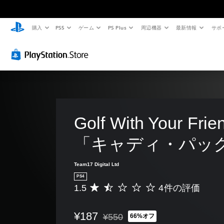
購入
PS5
ゲーム
PS Plus
周辺機器
最新情報
サポ
Golf With Your Frie
「キャディ・パッ
Team17 Digital Ltd
PS4
1.5
4件の評価
評
価
数
¥187
¥550
66%オフ
は
通常価格¥550より値引き