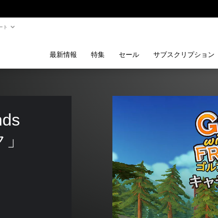
ート
最新情報
特集
セール
サブスクリプション
nds 
ク」