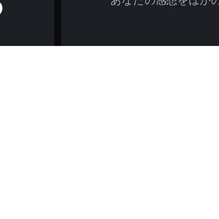
あなたの感想をほか
ゲーム／法的情報
金の銃、モーゼルC96の金メッキレプリカをコレクションに加えよう
ツ製の半自動式拳銃の中国製レプリカ。照準器の印が不正確のため、模