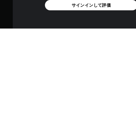
サインインして評価
金メッキ銃パック」を入手し、
「金メッキが施された、ドイ