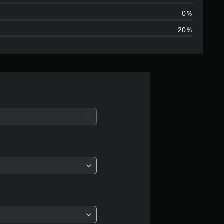
5
0％
20％
、
平
均
評
価
は
5
段
階