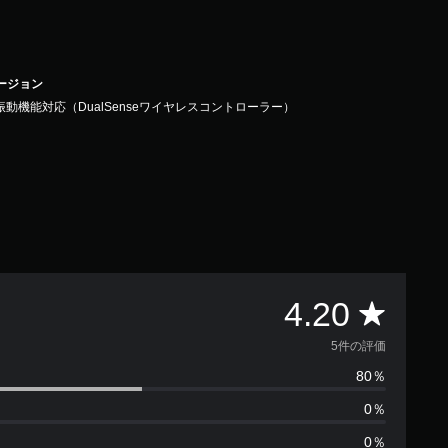
バージョン
振動機能対応（DualSenseワイヤレスコントローラー）
評
4.20
価
5件の評価
80％
数
0％
は
0％