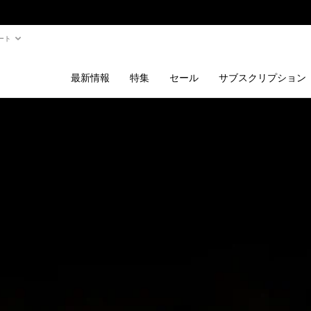
ート
最新情報
特集
セール
サブスクリプション