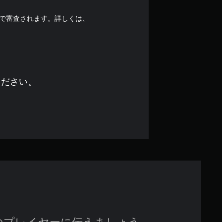
中
の
で審査されます。詳しくは、
4
.
2
ください。
で
す