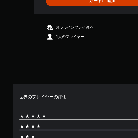
カートに追加
評
価
は
5
段
オフラインプレイ対応
階
1人のプレイヤー
中
の
4
.
2
で
す
世界のプレイヤーの評価