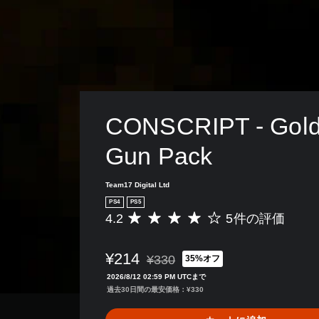
CONSCRIPT - Gold
Gun Pack
Team17 Digital Ltd
PS4
PS5
4.2
5件の評価
評
価
数
¥214
¥330
35%オフ
は
通常価格¥330より値引き
5
2026/8/12 02:59 PM UTCまで
、
過去30日間の最安価格：¥330
平
均