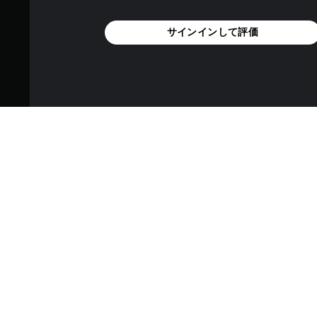
サインインして評価
レースに美味しさをプラスする Laz
シェフ帽をかぶって、サーキ
ガーフィールドの大好物にふさ