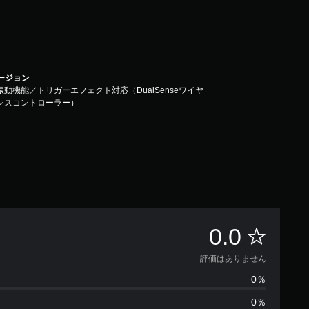
バージョン
振動機能／トリガーエフェクト対応（DualSenseワイヤ
レスコントローラー）
評
0.0
価
評価はありません
0％
は
0％