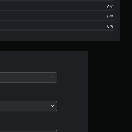
あ
0％
り
0％
0％
ま
せ
ん