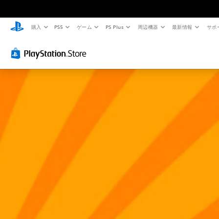
購入
PS5
ゲーム
PS Plus
周辺機器
最新情報
サポ