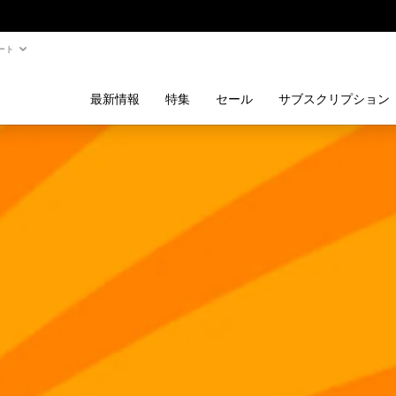
ート
最新情報
特集
セール
サブスクリプション