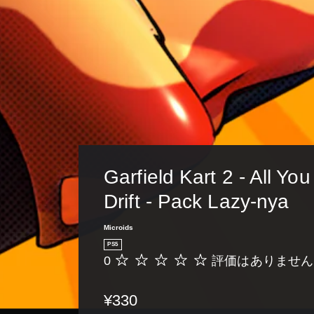
Garfield Kart 2 - All Yo
Drift - Pack Lazy-nya
Microids
PS5
0
評価はありません
評
価
は
¥330
あ