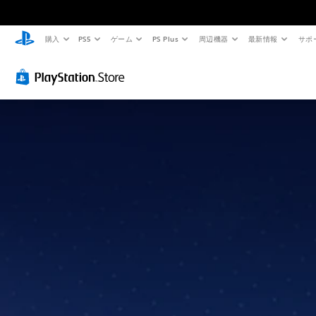
購入
PS5
ゲーム
PS Plus
周辺機器
最新情報
サポ