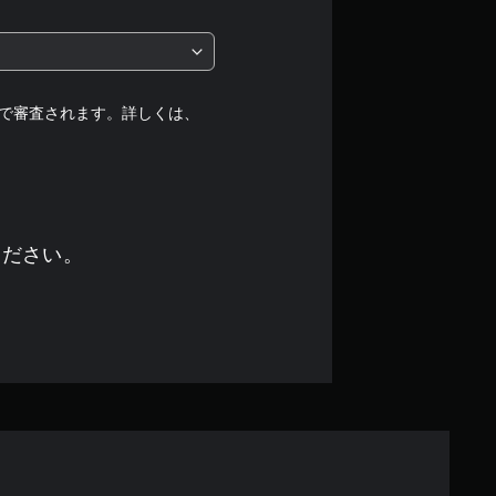
階
中
の
で審査されます。詳しくは、
5
で
す
ください。