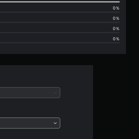
数
0％
は
0％
2
0％
0％
、
平
均
評
価
は
5
段