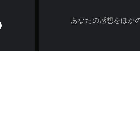
あなたの感想をほか
ゲーム／法的情報
erにより、すべてのレース終了時に獲得するクレジットが増加し、ゲーム進行がス