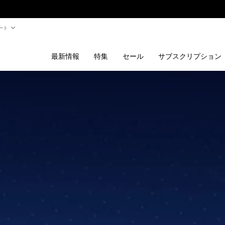
ート
最新情報
特集
セール
サブスクリプション