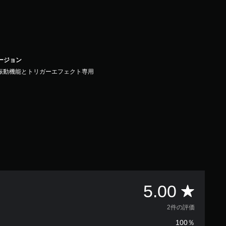
バージョン
振動機能とトリガーエフェクト専用
評
5.00
価
2件の評価
100％