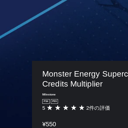
Monster Energy Supercr
Credits Multiplier
Milestone
PS4
PS5
5
2件の評価
評
価
数
¥550
は