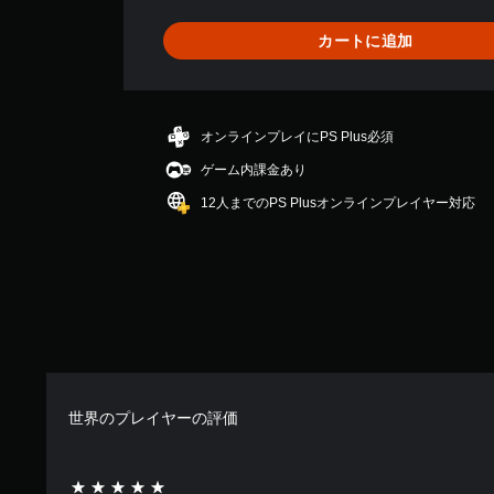
2
、
カートに追加
平
均
評
価
は
オンラインプレイにPS Plus必須
5
ゲーム内課金あり
段
階
12人までのPS Plusオンラインプレイヤー対応
中
の
5
で
す
世界のプレイヤーの評価