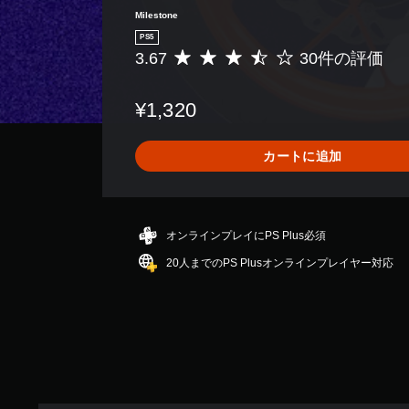
Milestone
PS5
3.67
30件の評価
評
価
数
¥1,320
は
3
0
カートに追加
、
平
均
評
価
オンラインプレイにPS Plus必須
は
20人までのPS Plusオンラインプレイヤー対応
5
段
階
中
の
3
.
6
7