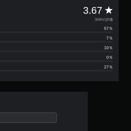
評
3.67
価
30件の評価
57％
数
7％
は
10％
3
0％
27％
0
、
平
均
評