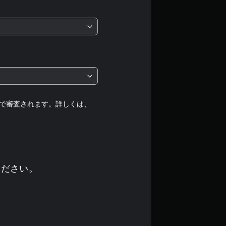
価
は
5
段
階
中
で審査されます。詳しくは、
の
3
.
ください。
6
7