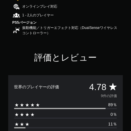
7
オンラインプレイ対応
8
で
1 - 2人のプレイヤー
す
PS5バージョン
振動機能／トリガーエフェクト対応（DualSenseワイヤレス
コントローラー）
評価とレビュー
評
4.78
世界のプレイヤーの評価
価
9件の評価
89％
数
0％
は
11％
9