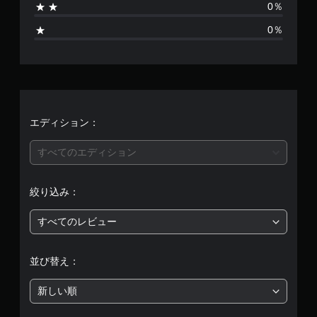
0％
、
0％
平
均
評
価
エディション：
は
すべてのエディション
5
絞り込み：
段
すべてのレビュー
階
中
並び替え：
の
新しい順
4