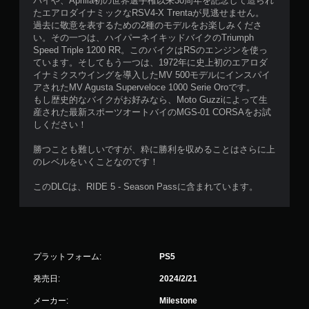
バイや、Aprilia初の世界選手権以来30周年を記念して造られ
たエアロダイナミックなRSV4-X Trentaが見逃せません。
過去に敬意を表するための2種のモデルをお楽しみくださ
い。その一つは、ハイパーネイキッドバイクのTriumph
Speed Triple 1200 RR。このバイクはRSのエンジンを使っ
ています。そしてもう一つは、1972年に史上初のエアロダ
イナミクスウイングを導入したMV 500モデルにインスパイ
アされたMV Agusta Superveloce 1000 Serie Oroです。
もし歴史的なバイクがお好みなら、Moto Guzziによって生
産された最新スポーツオートバイのMGS-01 CORSAをお試
しください！
勝つことも難しいですが、粋に勝利を収めることはさらに上
のレベルをいくことなのです！
このDLCは、RIDE 5 - Season Passに含まれています。
プラットフォーム:
PS5
発売日:
2024/2/21
メーカー:
Milestone