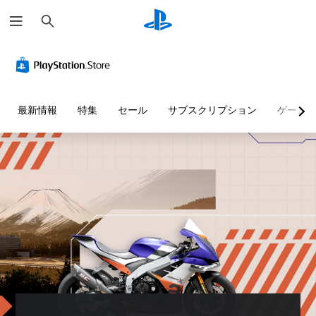
検
索
最新情報
特集
セール
サブスクリプション
ゲーム