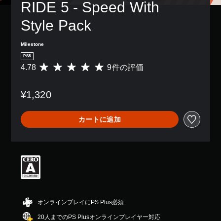
RIDE 5 - Speed With 
Style Pack
Milestone
PS5
4.78
9件の評価
評
価
数
¥1,320
は
9
、
カートに追加
平
均
評
価
は
5
段
階
中
の
オンラインプレイにPS Plus必須
4
20人までのPS Plusオンラインプレイヤー対応
.