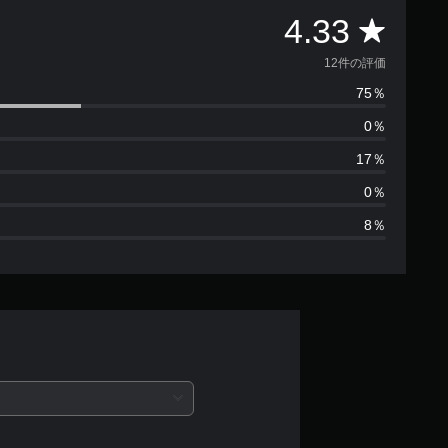
評
4.33
価
12件の評価
75％
数
0％
は
17％
1
0％
8％
2
、
平
均
評