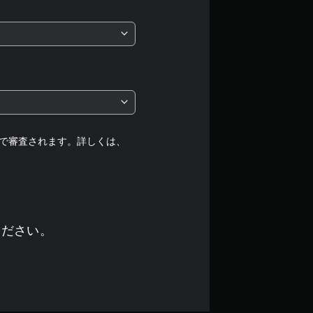
価
は
5
段
階
中
で審査されます。詳しくは、
の
4
.
ください。
3
3