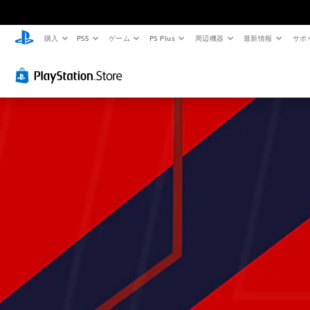
購入
PS5
ゲーム
PS Plus
周辺機器
最新情報
サポ