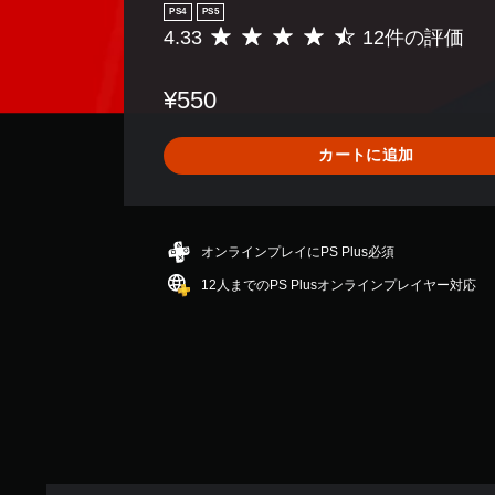
PS4
PS5
4.33
12件の評価
評
価
数
¥550
は
1
2
カートに追加
、
平
均
評
価
オンラインプレイにPS Plus必須
は
12人までのPS Plusオンラインプレイヤー対応
5
段
階
中
の
4
.
3
3
で