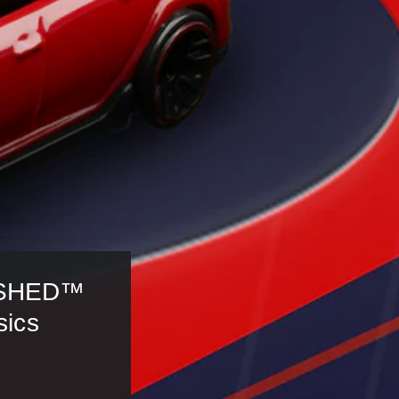
SHED™ 
ics 