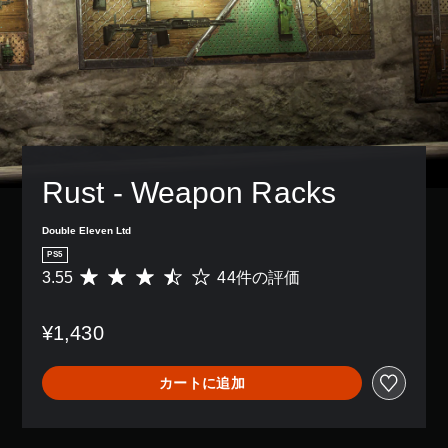
Rust - Weapon Racks
Double Eleven Ltd
PS5
3.55
44件の評価
評
価
数
¥1,430
は
4
4
カートに追加
、
平
均
評