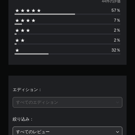
価
44件の評価
57％
数
7％
は
2％
4
2％
4
32％
、
平
均
評
エディション：
価
すべてのエディション
は
絞り込み：
5
すべてのレビュー