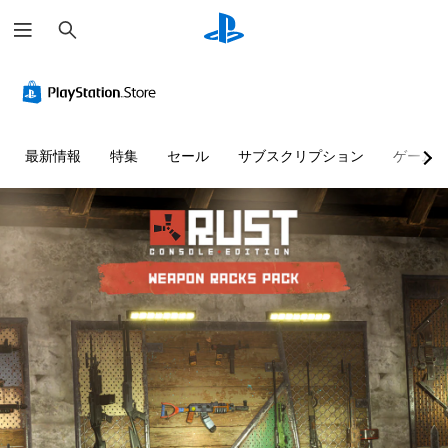
検
索
最新情報
特集
セール
サブスクリプション
ゲーム