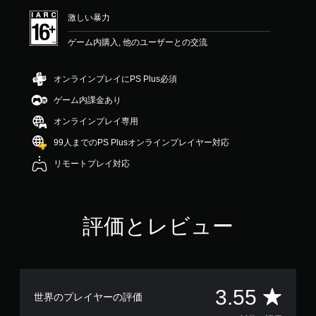
価
激しい暴力
は
5
ゲーム内購入, 他のユーザーとの交流
段
階
中
オンラインプレイにPS Plus必須
の
3
ゲーム内課金あり
.
オンラインプレイ専用
5
5
99人までのPS Plusオンラインプレイヤー対応
で
す
リモートプレイ対応
評価とレビュー
評
3.55
世界のプレイヤーの評価