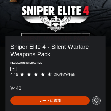
Sniper Elite 4 - Silent Warfare 
Weapons Pack
REBELLION INTERACTIVE
PS4
4.46
2K件の評価
評
価
数
¥440
は
2
K
カートに追加
、
平
均