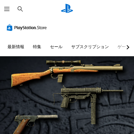
検
索
最新情報
特集
セール
サブスクリプション
ゲーム