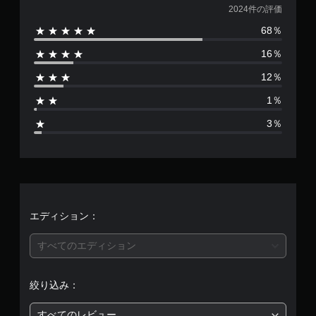
価
2024件の評価
68％
数
16％
は
12％
2
1％
0
3％
2
4
、
平
エディション：
均
すべてのエディション
評
絞り込み：
価
すべてのレビュー