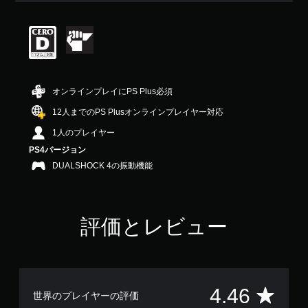
評
価
は
5
段
階
中
オンラインプレイにPS Plus必須
の
4
12人までのPS Plusオンラインプレイヤー対応
.
1人のプレイヤー
4
6
PS4バージョン
で
DUALSHOCK 4の振動機能
す
評価とレビュー
評
4.46
世界のプレイヤーの評価