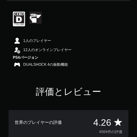
評
価
は
5
段
階
中
1人のプレイヤー
の
4
12人のオンラインプレイヤー
.
PS4バージョン
2
DUALSHOCK 4の振動機能
6
で
す
評価とレビュー
評
4.26
世界のプレイヤーの評価
価
4064件の評価