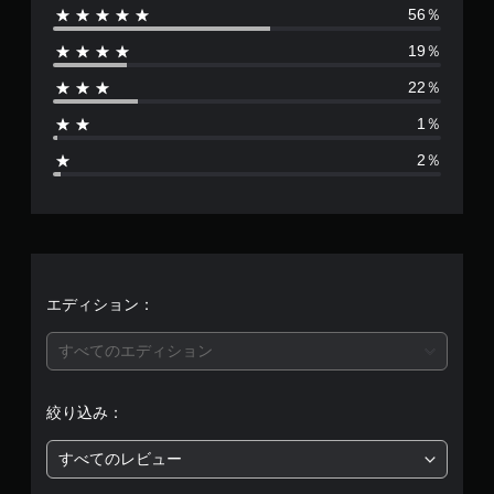
56％
数
19％
は
22％
4
1％
0
2％
6
4
、
平
エディション：
均
すべてのエディション
評
絞り込み：
価
すべてのレビュー
は