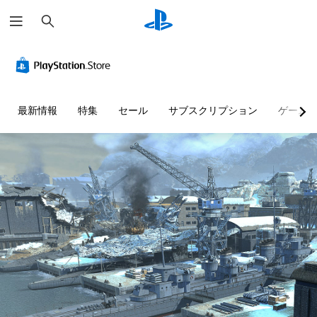
検
索
最新情報
特集
セール
サブスクリプション
ゲーム