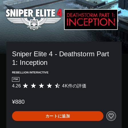
Sniper Elite 4 - Deathstorm Part 
1: Inception
REBELLION INTERACTIVE
PS4
4.26
4K件の評価
評
価
数
¥880
は
4
K
カートに追加
、
平
均