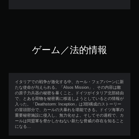
ゲーム／法的情報
イタリアでの戦争が激化する中、カール・フェアバーンに新
たな使命が与えられる。「Alsos Mission」、その内容は敵
の原子力兵器の秘密を暴くこと。ドイツがイタリア北部経由
で、とある荷物を秘密裏に移送しようとしているとの情報が
入った。「Deathstorm: Inception」は3部構成のストーリー
の冒頭部分で、カールの大暴れを堪能できる。ドイツ海軍の
重要秘密施設に侵入し、無力化せよ。そしてその過程で、カ
ールは同盟軍を脅かしかねない新たな脅威の存在を知ること
になる…