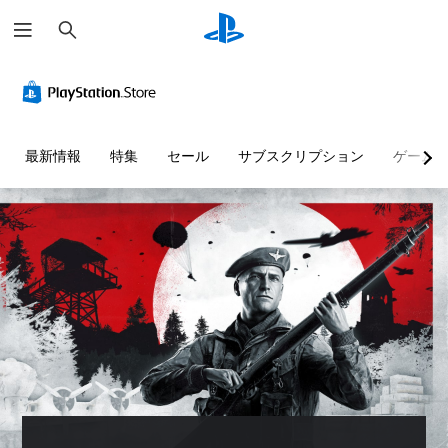
検
索
最新情報
特集
セール
サブスクリプション
ゲーム