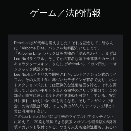
ゲーム／法的情報
Rebellionは30周年を迎えました！それを記念して、皆さん
に「Airborne Elite」パックを無料配布いたします。
「Airborne Elite」パックは英国物の「詰め合わせ」。まずは
Lee No.4ライフル、そしてかの有名な落下傘連隊のカール用
キャラクタースキン、さらにはWelrodハンドガン用のユニオ
ンジャック武器スキン。
Lee No.4はイギリスで開発されたボルトアクション式のライ
フル。その人間工学に基づいたデザインが有名であり、ボル
トアクション式にしては圧倒的な連射速度を誇る。それを実
現しているのがボルトを支える独特のグリップ部分で、この
部品が非常に速いボルトの往復運動を可能としている。安定
性に優れ、ゆえに命中率も高くなる。そしてマガジン（弾
倉）の装填数は10発、そして弾は303ブリティッシュ弾と非
常に汎用性も高い。
このLee Enfield No.4には従来のライフル用アタッチメント
に加えて、 20発も装填できる拡張マガジンや軽量版の5発装
填マガジンも取付できる。つまり火力も連射速度も、あるい