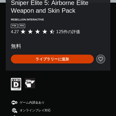
Sniper Elite 5: Airborne Elite 
Weapon and Skin Pack
REBELLION INTERACTIVE
PS4
PS5
4.27
125件の評価
評
価
数
無料
は
1
2
ライブラリーに追加
5
、
平
均
評
価
は
5
段
階
ゲーム内課金あり
中
オンラインプレイ対応
の
4