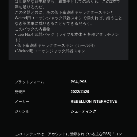
は圧倒的な命中精度も、狙撃手としての誇りも、この1本で
満ち足りるのだ。
この名器と共に、あの落下傘連隊キャラクタースキンと
Welrod用ユニオンジャック武器スキンで揃えれば、紛うこと
なき英国軍に成りきることができるだろう。
このパックの内容物:
• Lee No.4 武器パック（ライフル本体 + 各種アタッチメン
ト）
• 落下傘連隊キャラクタースキン（カール用）
• Welrod用ユニオンジャック武器スキン
プラットフォーム:
PS4, PS5
発売日:
2022/11/29
メーカー:
REBELLION INTERACTIVE
ジャンル:
シューティング
このコンテンツは、アカウントに登録されている主なPS5(「コン