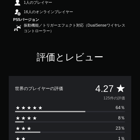
1人のプレイヤー
.
2
16人のオンラインプレイヤー
7
PS5バージョン
で
振動機能／トリガーエフェクト対応（DualSenseワイヤレス
す
コントローラー）
評価とレビュー
評
4.27
世界のプレイヤーの評価
価
125件の評価
64％
数
8％
は
23％
1
1％