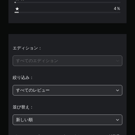
2
4％
5
、
平
均
エディション：
評
すべてのエディション
価
絞り込み：
は
すべてのレビュー
5
段
並び替え：
階
新しい順
中