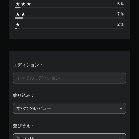
5％
4
7％
2
2％
、
平
均
評
エディション：
価
すべてのエディション
は
絞り込み：
5
すべてのレビュー
段
階
並び替え：
中
新しい順