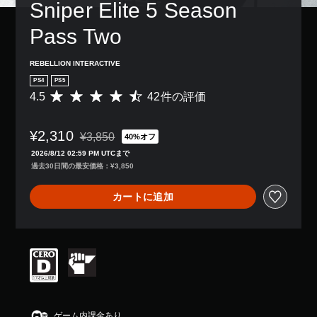
Sniper Elite 5 Season 
Pass Two
REBELLION INTERACTIVE
PS4
PS5
4.5
42件の評価
評
価
数
¥2,310
は
¥3,850
40%オフ
通常価格¥3,850より値引き
4
2026/8/12 02:59 PM UTCまで
2
過去30日間の最安価格：¥3,850
、
平
カートに追加
均
評
価
は
5
段
階
中
の
4
ゲーム内課金あり