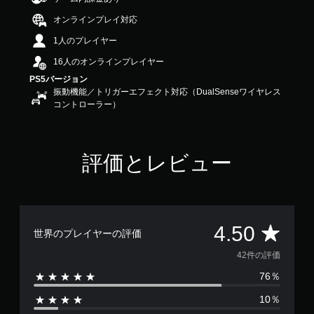
.
オンラインプレイ対応
5
で
1人のプレイヤー
す
16人のオンラインプレイヤー
PS5バージョン
振動機能／トリガーエフェクト対応（DualSenseワイヤレス
コントローラー）
評価とレビュー
評
4.50
世界のプレイヤーの評価
価
42件の評価
76％
数
10％
は