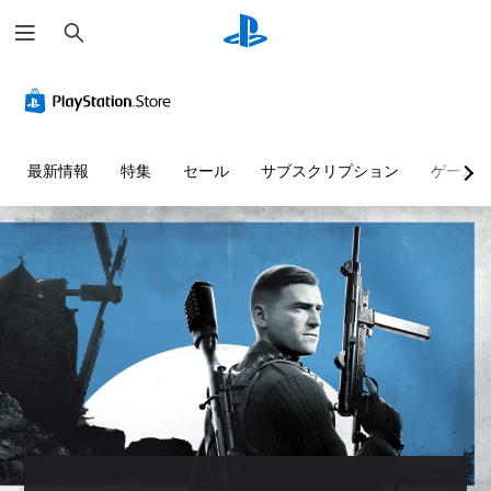
検
索
最新情報
特集
セール
サブスクリプション
ゲーム