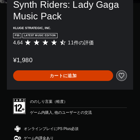
Synth Riders: Lady Gaga 
Music Pack
KLUGE STRATEGIC, INC.
PS5
LATEST MUSIC EDITION
4.64
11件の評価
評
価
数
¥1,980
は
1
1
カートに追加
、
平
均
評
価
ののしり言葉（軽度）
は
5
ゲーム内購入, 他のユーザーとの交流
段
階
中
オンラインプレイにPS Plus必須
の
ゲーム内課金あり
4