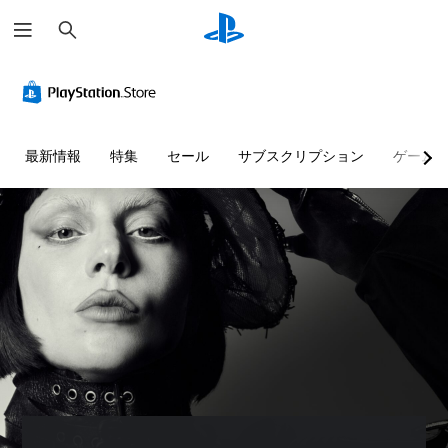
検
索
最新情報
特集
セール
サブスクリプション
ゲーム