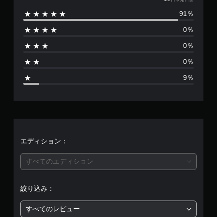
価
91％
数
0％
は
0％
1
0％
1
9％
、
平
均
評
エディション：
価
すべてのエディション
は
絞り込み：
5
すべてのレビュー
段